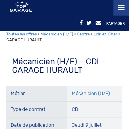
PARTAGER
Toutes les offres
>
Mécanicien (H/F)
>
Centre
>
Loir-et-Cher
>
GARAGE HURAULT
Mécanicien (H/F) – CDI –
GARAGE HURAULT
Métier
Mécanicien (H/F)
Type de contrat
CDI
Date de publication
Jeudi 9 juillet