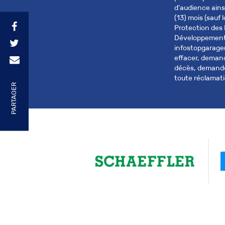
d'audience ains
(13) mois (sauf 
Protection des 
Développement
infostopgarage@
effacer, demande
décès, demander
toute réclamati
PARTAGER