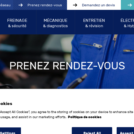
réseau
Prenez rendez-vous
Demandez un devis
FREINAGE
MÉCANIQUE
ENTRETIEN
ÉLECT
& sécurité
& diagnostics
& révision
& Hyb
PRENEZ RENDEZ-VOUS
ookies
“Accept All Cookies”, you agree to the storing of cookies on your device to enhance site
2
 usage, and assist in our marketing efforts.
Politique de cookies
 Settings
Reject All
Accept 