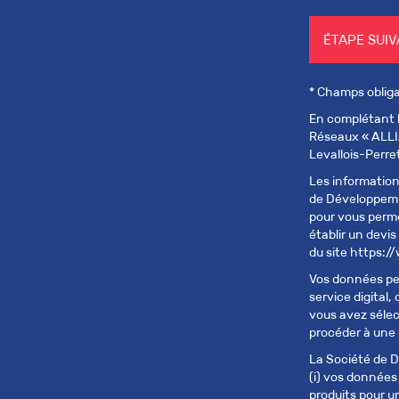
ÉTAPE SUI
* Champs obliga
En complétant l
Réseaux « ALL
Levallois-Perre
Les informations
de Développem
pour vous permet
établir un devis
du site https:/
Vos données per
service digital
vous avez sélec
procéder à une i
La Société de
(i) vos données
produits pour un