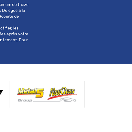
ximum de treize
u Délégué à la
Société de
ifier, les
nées après votre
sentement. Pour
Prénom *
Téléphone *