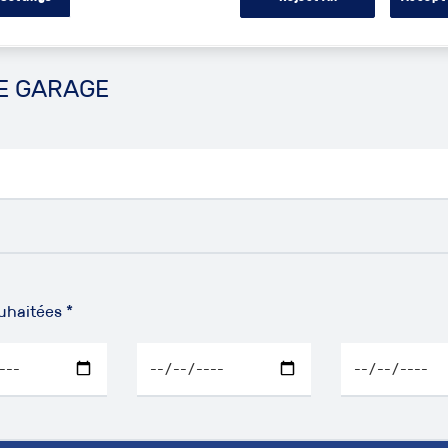
E GARAGE
uhaitées *