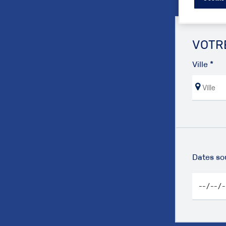
VOTR
Ville *
Dates so