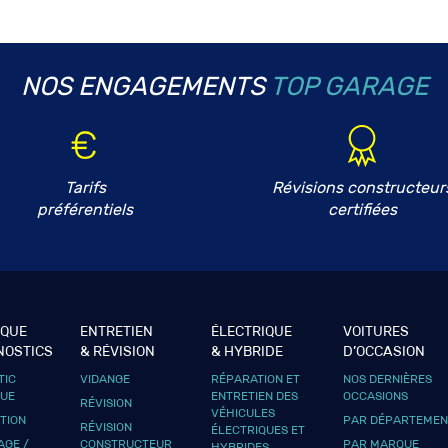
NOS ENGAGEMENTS
Marque *
TOP GARAGE
Demande de prestation *
Tarifs
Révisions constructeur
Kilométrage *
préférentiels
certifiées
IQUE
ENTRETIEN
ÉLECTRIQUE
VOITURES
NOSTICS
& RÉVISION
& HYBRIDE
D’OCCASION
ÉTAPE PRÉCÉDENTE
TIC
VIDANGE
RÉPARATION ET
NOS DERNIÈRES
QUE
ENTRETIEN DES
OCCASIONS
RÉVISION
VÉHICULES
UTION
PAR DÉPARTEMEN
RÉVISION
ÉLECTRIQUES ET
GE /
CONSTRUCTEUR
PAR MARQUE
HYBRIDES