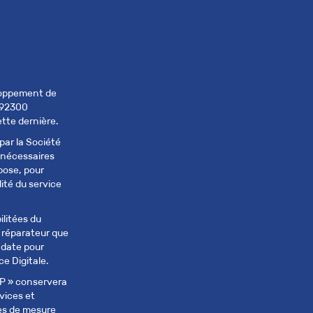
eloppement de
 92300
tte dernière.
par la Société
nécessaires
pose, pour
lité du service
litées du
u réparateur que
 date pour
e Digitale.
 » conservera
vices et
ues de mesure