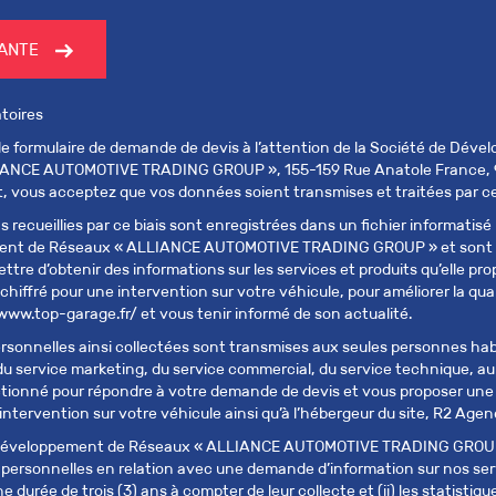
VANTE
toires
e formulaire de demande de devis à l’attention de la Société de Dév
IANCE AUTOMOTIVE TRADING GROUP », 155-159 Rue Anatole France,
t, vous acceptez que vos données soient transmises et traitées par ce
 recueillies par ce biais sont enregistrées dans un fichier informatisé 
ent de Réseaux « ALLIANCE AUTOMOTIVE TRADING GROUP » et sont 
tre d’obtenir des informations sur les services et produits qu’elle pro
 chiffré pour une intervention sur votre véhicule, pour améliorer la qua
/www.top-garage.fr/ et vous tenir informé de son actualité.
sonnelles ainsi collectées sont transmises aux seules personnes habi
, du service marketing, du service commercial, du service technique, a
tionné pour répondre à votre demande de devis et vous proposer une
ntervention sur votre véhicule ainsi qu’à l’hébergeur du site, R2 Agenc
 Développement de Réseaux « ALLIANCE AUTOMOTIVE TRADING GROUP
 personnelles en relation avec une demande d’information sur nos ser
e durée de trois (3) ans à compter de leur collecte et (ii) les statistiq