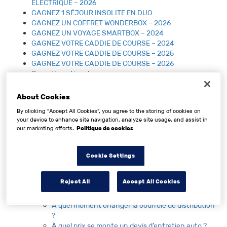
ÉLECTRIQUE – 2026
GAGNEZ 1 SÉJOUR INSOLITE EN DUO
GAGNEZ UN COFFRET WONDERBOX – 2026
GAGNEZ UN VOYAGE SMARTBOX – 2024
GAGNEZ VOTRE CADDIE DE COURSE – 2024
GAGNEZ VOTRE CADDIE DE COURSE – 2025
GAGNEZ VOTRE CADDIE DE COURSE – 2026
Garantie nationale
Garantie pneus à vie – Enregistrement du dossier
Grand Jeu Top Garage Classic – Jusqu’à 3 000 € à
About Cookies
gagner !
By clicking “Accept All Cookies”, you agree to the storing of cookies on
La loi montagne
your device to enhance site navigation, analyze site usage, and assist in
Les offres du moment
our marketing efforts.
Politique de cookies
Liste des participants – Les offres du moment
Mécanique et diagnostics
Meilleur Atelier de France Top Garage
Cookie Settings
Mentions légales
Offres d’emploi
Reject All
Accept All Cookies
Plan du site
Pneumatique et tenue de route
A quel moment changer la courroie de distribution
?
À quel prix se monte un devis d’entretien auto ?