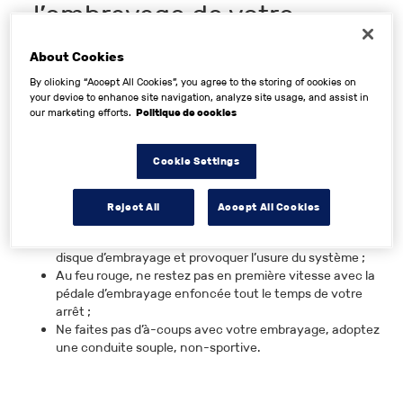
l’embrayage de votre
véhicule ?
About Cookies
By clicking “Accept All Cookies”, you agree to the storing of cookies on
your device to enhance site navigation, analyze site usage, and assist in
Sa durée de vie, 150 000 km en moyenne, dépend
our marketing efforts.
Politique de cookies
fortement de votre manière de le conduire. En suivant nos
conseils, vous pouvez grandement retarder cette
usure
d’embrayage
:
Cookie Settings
Évitez de relâcher votre pédale de gauche trop
brusquement ;
Reject All
Accept All Cookies
Ne conduisez pas en laissant votre pied sur cette
pédale, même une pression minime peut faire patiner le
disque d’embrayage et provoquer l’usure du système ;
Au feu rouge, ne restez pas en première vitesse avec la
pédale d’embrayage enfoncée tout le temps de votre
arrêt ;
Ne faites pas d’à-coups avec votre embrayage, adoptez
une conduite souple, non-sportive.