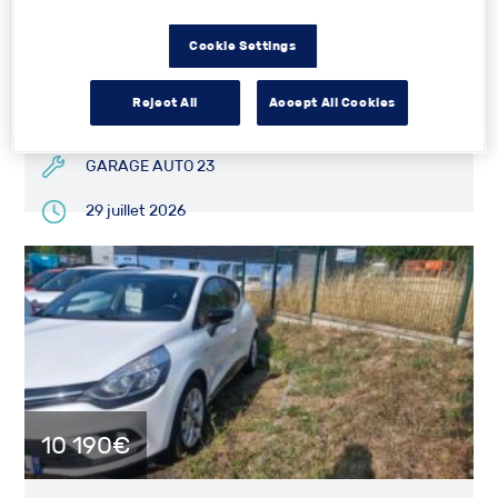
Citroen C3 aircross 1.6 hdi –
126000kms R...
Cookie Settings
Reject All
Accept All Cookies
3 Boulevard Belmont 23300 LA SOUTERRAINE
GARAGE AUTO 23
29 juillet 2026
10 190€