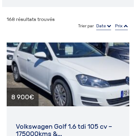
168
résultats trouvés
Trier par
Date
Prix
8 900€
Volkswagen Golf 1.6 tdi 105 cv –
175000kms &...