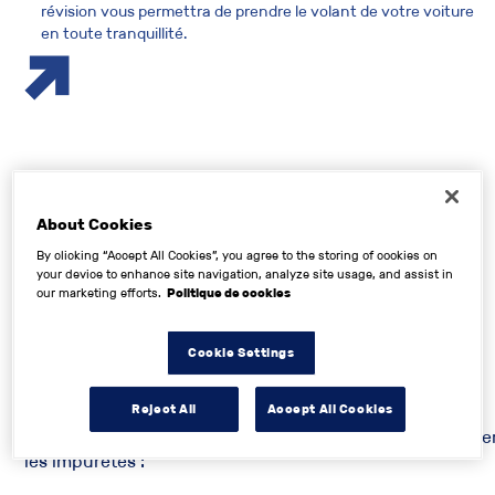
révision vous permettra de prendre le volant de votre voiture
en toute tranquillité.
Pourquoi effectuer une
About Cookies
révision voiture
?
By clicking “Accept All Cookies”, you agree to the storing of cookies on
your device to enhance site navigation, analyze site usage, and assist in
our marketing efforts.
Politique de cookies
Comme un organisme vivant, un véhicule vieillit et ses
principales pièces s’usent sur les routes.
Cookie Settings
Certaines ont des conséquences directes sur le
fonctionnement, d’autres sur la sécurité.
Reject All
Accept All Cookies
Différents filtres ont par exemple pour fonction d’élimine
les impuretés :