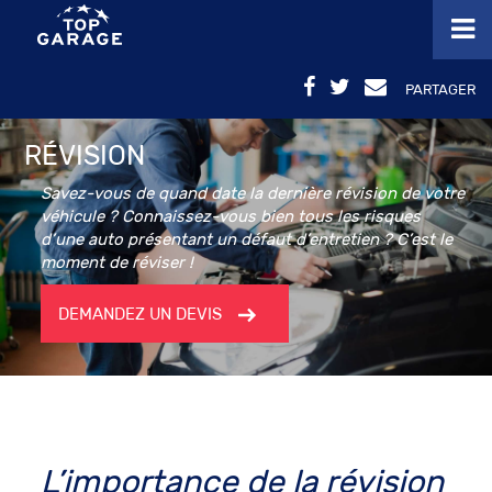
PARTAGER
RÉVISION
Savez-vous de quand date la dernière révision de votre
véhicule ? Connaissez-vous bien tous les risques
d’une auto présentant un défaut d’entretien ? C’est le
moment de réviser !
DEMANDEZ UN DEVIS
L’importance de la
révision