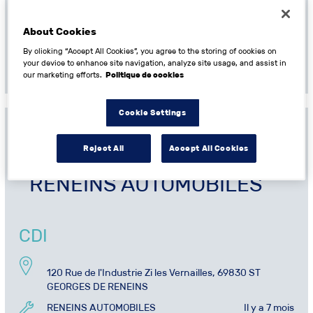
MJ AUTO
Il y a 3 mois
27 avril
About Cookies
By clicking “Accept All Cookies”, you agree to the storing of cookies on
EN SAVOIR PLUS
your device to enhance site navigation, analyze site usage, and assist in
our marketing efforts.
Politique de cookies
Cookie Settings
Reject All
Accept All Cookies
Mécanicien (H/F) – CDI –
RENEINS AUTOMOBILES
CDI
120 Rue de l'Industrie Zi les Vernailles, 69830 ST
GEORGES DE RENEINS
RENEINS AUTOMOBILES
Il y a 7 mois