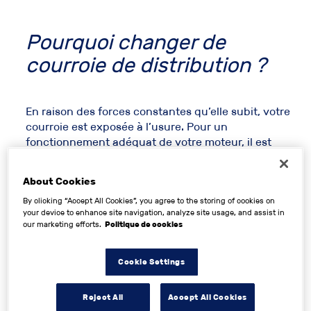
Pourquoi changer de
courroie de distribution
?
En raison des forces constantes qu’elle subit, votre
courroie
est exposée à l’usure. Pour un
fonctionnement adéquat de votre moteur, il est
indispensable qu’elle soit en bon état. Elle permet :
About Cookies
De synchroniser les différents éléments du
By clicking “Accept All Cookies”, you agree to the storing of cookies on
moteur
, notamment le mouvement des pistons
your device to enhance site navigation, analyze site usage, and assist in
et des soupapes ;
our marketing efforts.
Politique de cookies
D’entraîner la pompe à eau
, et donc le
Cookie Settings
refroidissement
;
L’alternance
des phases d’admission et
Reject All
Accept All Cookies
d’
échappement
du cycle de votre moteur.