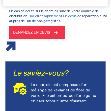
En cas de doute sur le degré d’
usure de votre courroie de
distribution
,
sollicitez rapidement un devis
de
réparation auto
auprès de l’un de nos
garagistes
.
DEMANDEZ UN DEVIS
Le saviez-vous?
La courroie est composée d'un
mélange de kevlar et de fibre de
verre. Elle est entourée d'une gaine
en caoutchouc ultra résistant.