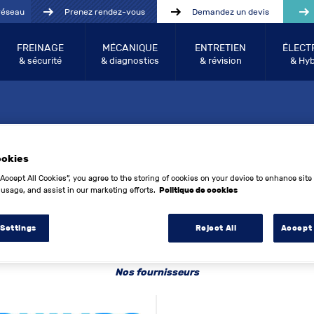
réseau
Prenez rendez-vous
Demandez un devis
FREINAGE
MÉCANIQUE
ENTRETIEN
ÉLECT
& sécurité
& diagnostics
& révision
& Hyb
EZ 1 AN DE CARBURANT O
ARGE ÉLECTRIQUE – 2026
ookies
“Accept All Cookies”, you agree to the storing of cookies on your device to enhance site
 usage, and assist in our marketing efforts.
Politique de cookies
cours n'a pas encore commencé
 Settings
Reject All
Accept 
Nos fournisseurs