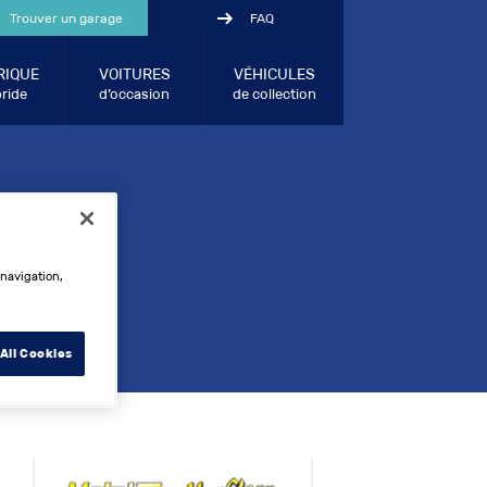
Trouver un garage
FAQ
RIQUE
VOITURES
VÉHICULES
ride
d’occasion
de collection
U DE
 navigation,
.
All Cookies