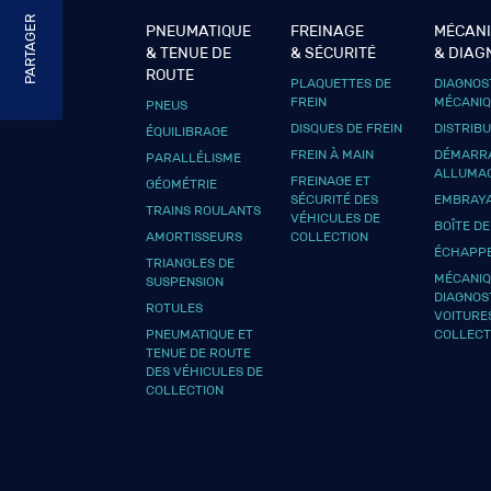
PARTAGER
PNEUMATIQUE
FREINAGE
MÉCAN
& TENUE DE
& SÉCURITÉ
& DIAG
ROUTE
PLAQUETTES DE
DIAGNOS
FREIN
MÉCANI
PNEUS
DISQUES DE FREIN
DISTRIB
ÉQUILIBRAGE
FREIN À MAIN
DÉMARRA
PARALLÉLISME
ALLUMA
FREINAGE ET
GÉOMÉTRIE
SÉCURITÉ DES
EMBRAY
TRAINS ROULANTS
VÉHICULES DE
BOÎTE DE
AMORTISSEURS
COLLECTION
ÉCHAPP
TRIANGLES DE
MÉCANIQ
SUSPENSION
DIAGNOS
ROTULES
VOITURE
PNEUMATIQUE ET
COLLECT
TENUE DE ROUTE
DES VÉHICULES DE
COLLECTION