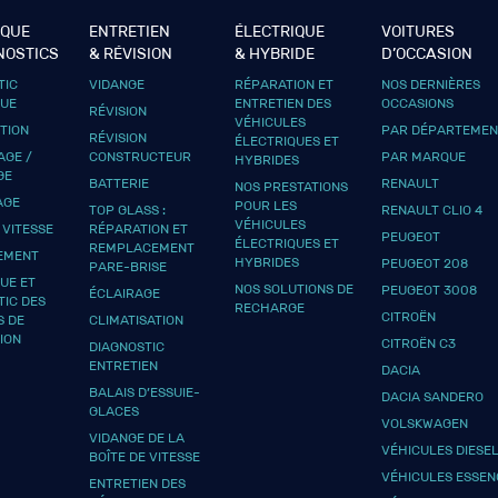
IQUE
ENTRETIEN
ÉLECTRIQUE
VOITURES
NOSTICS
& RÉVISION
& HYBRIDE
D’OCCASION
TIC
VIDANGE
RÉPARATION ET
NOS DERNIÈRES
QUE
ENTRETIEN DES
OCCASIONS
RÉVISION
VÉHICULES
UTION
PAR DÉPARTEMEN
RÉVISION
ÉLECTRIQUES ET
GE /
CONSTRUCTEUR
PAR MARQUE
HYBRIDES
GE
BATTERIE
RENAULT
NOS PRESTATIONS
AGE
POUR LES
TOP GLASS :
RENAULT CLIO 4
VÉHICULES
 VITESSE
RÉPARATION ET
PEUGEOT
ÉLECTRIQUES ET
REMPLACEMENT
EMENT
HYBRIDES
PEUGEOT 208
PARE-BRISE
UE ET
NOS SOLUTIONS DE
PEUGEOT 3008
ÉCLAIRAGE
TIC DES
RECHARGE
CITROËN
S DE
CLIMATISATION
ION
CITROËN C3
DIAGNOSTIC
ENTRETIEN
DACIA
BALAIS D’ESSUIE-
DACIA SANDERO
GLACES
VOLSKWAGEN
VIDANGE DE LA
VÉHICULES DIESE
BOÎTE DE VITESSE
VÉHICULES ESSEN
ENTRETIEN DES