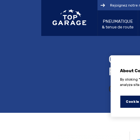
Rejoignez notre 
PNEUMATIQUE
& tenue de route
GAGN
RECH
About C
By clicking 
analyze site
Ce con
Cookie