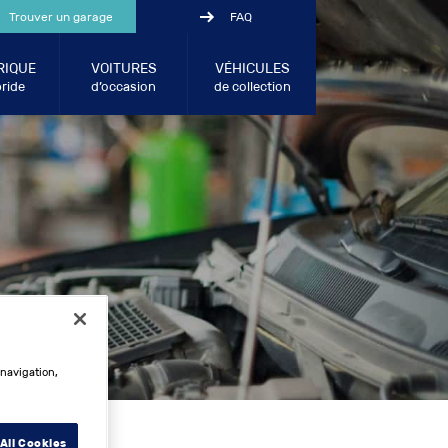
Trouver un garage
FAQ
RIQUE
VOITURES
VÉHICULES
ride
d’occasion
de collection
 navigation,
All Cookies