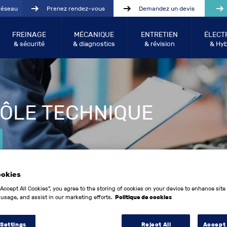
réseau
Prenez rendez-vous
Demandez un devis
FREINAGE
MÉCANIQUE
ENTRETIEN
ÉLECT
& sécurité
& diagnostics
& révision
& Hyb
ÔLE TECHNIQUE
ookies
“Accept All Cookies”, you agree to the storing of cookies on your device to enhance site
 usage, and assist in our marketing efforts.
Politique de cookies
 Settings
Reject All
Accept 