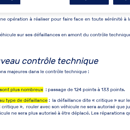
nique, de quoi parle-t-on ?
e opération à réaliser pour faire face en toute sérénité à 
e véhicule sur ses défaillances en amont du contrôle techniqu
uveau contrôle technique
ons majeures dans le contrôle technique :
e sont plus nombreux
: passage de 124 points à 133 points.
au type de défaillance
: la défaillance dite « critique » sur 
 critique », rouler avec son véhicule ne sera autorisé que j
hicule ne sera plus autorisé à être déplacé. Les réparations q