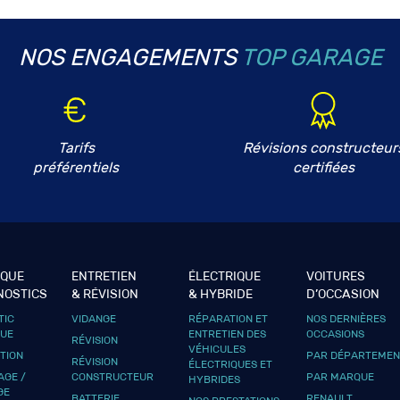
NOS ENGAGEMENTS
TOP GARAGE
Tarifs
Révisions constructeur
préférentiels
certifiées
IQUE
ENTRETIEN
ÉLECTRIQUE
VOITURES
NOSTICS
& RÉVISION
& HYBRIDE
D’OCCASION
TIC
VIDANGE
RÉPARATION ET
NOS DERNIÈRES
QUE
ENTRETIEN DES
OCCASIONS
RÉVISION
VÉHICULES
UTION
PAR DÉPARTEMEN
RÉVISION
ÉLECTRIQUES ET
GE /
CONSTRUCTEUR
PAR MARQUE
HYBRIDES
GE
BATTERIE
RENAULT