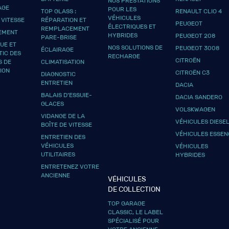
NOS PRESTATIONS
AGE
POUR LES
TOP GLASS :
RENAULT CLIO 4
VÉHICULES
 VITESSE
RÉPARATION ET
PEUGEOT
ÉLECTRIQUES ET
REMPLACEMENT
EMENT
HYBRIDES
PEUGEOT 208
PARE-BRISE
UE ET
NOS SOLUTIONS DE
PEUGEOT 3008
ÉCLAIRAGE
TIC DES
RECHARGE
CITROËN
S DE
CLIMATISATION
ION
CITROËN C3
DIAGNOSTIC
ENTRETIEN
DACIA
BALAIS D’ESSUIE-
DACIA SANDERO
GLACES
VOLSKWAGEN
VIDANGE DE LA
VÉHICULES DIESE
BOÎTE DE VITESSE
VÉHICULES ESSEN
ENTRETIEN DES
VÉHICULES
VÉHICULES
UTILITAIRES
HYBRIDES
ENTRETENEZ VOTRE
ANCIENNE
VÉHICULES
DE COLLECTION
TOP GARAGE
CLASSIC, LE LABEL
SPÉCIALISÉ POUR