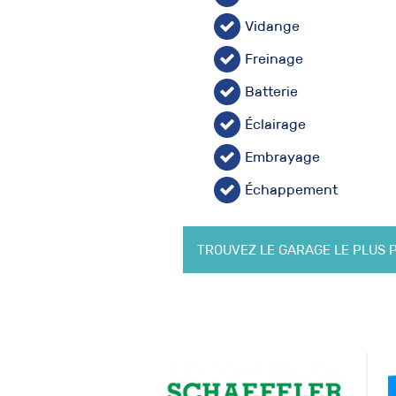
Vidange
Freinage
Batterie
Éclairage
Embrayage
Échappement
TROUVEZ LE GARAGE LE PLUS