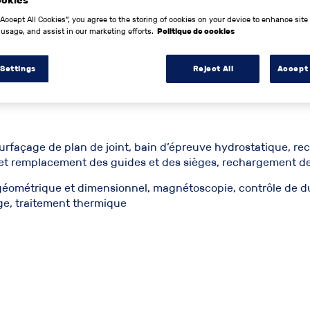
ookies
ur votre voiture de collection c
“Accept All Cookies”, you agree to the storing of cookies on your device to enhance site
 usage, and assist in our marketing efforts.
Politique de cookies
alisons les réparations suivantes sur votre voiture de collec
 Settings
Reject All
Accept 
urfaçage de plan de joint, bain d’épreuve hydrostatique, rec
 et remplacement des guides et des sièges, rechargement d
 géométrique et dimensionnel, magnétoscopie, contrôle de dur
e, traitement thermique