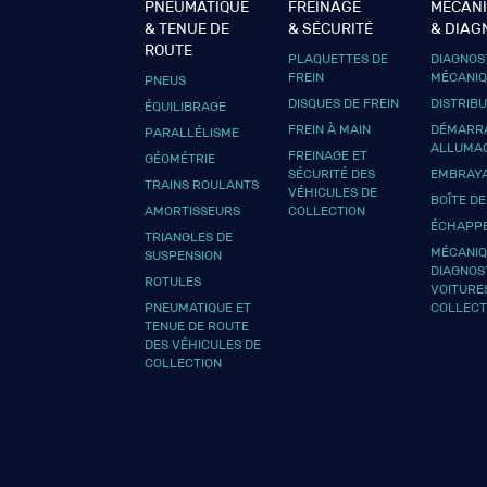
PNEUMATIQUE
FREINAGE
MÉCAN
& TENUE DE
& SÉCURITÉ
& DIAG
ROUTE
PLAQUETTES DE
DIAGNOS
FREIN
MÉCANI
PNEUS
DISQUES DE FREIN
DISTRIB
ÉQUILIBRAGE
FREIN À MAIN
DÉMARRA
PARALLÉLISME
ALLUMA
FREINAGE ET
GÉOMÉTRIE
SÉCURITÉ DES
EMBRAY
TRAINS ROULANTS
VÉHICULES DE
BOÎTE DE
AMORTISSEURS
COLLECTION
ÉCHAPP
TRIANGLES DE
MÉCANIQ
SUSPENSION
DIAGNOS
ROTULES
VOITURE
PNEUMATIQUE ET
COLLECT
TENUE DE ROUTE
DES VÉHICULES DE
COLLECTION