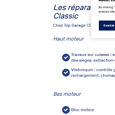
About C
Les réparation po
By clicking 
analyze site
Classic
Chez Top Garage Classic, nous ré
Cookie
Haut moteur
Travaux sur culasse : s
des sièges, extraction
Vilebrequin : contrôle
rechargement, chomag
Bas moteur
Bloc moteur