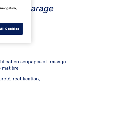
hez Top Garage
 navigation,
tion :
All Cookies
tification soupapes et fraisage
e matière
eté, rectification,