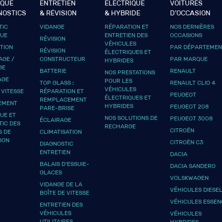
IQUE
ENTRETIEN
ÉLECTRIQUE
VOITURES
NOSTICS
& RÉVISION
& HYBRIDE
D’OCCASION
TIC
VIDANGE
RÉPARATION ET
NOS DERNIÈRES
QUE
ENTRETIEN DES
OCCASIONS
RÉVISION
VÉHICULES
UTION
PAR DÉPARTEMEN
RÉVISION
ÉLECTRIQUES ET
GE /
CONSTRUCTEUR
PAR MARQUE
HYBRIDES
GE
BATTERIE
RENAULT
NOS PRESTATIONS
AGE
POUR LES
TOP GLASS :
RENAULT CLIO 4
VÉHICULES
 VITESSE
RÉPARATION ET
PEUGEOT
ÉLECTRIQUES ET
REMPLACEMENT
EMENT
HYBRIDES
PEUGEOT 208
PARE-BRISE
UE ET
NOS SOLUTIONS DE
PEUGEOT 3008
ÉCLAIRAGE
TIC DES
RECHARGE
CITROËN
S DE
CLIMATISATION
ION
CITROËN C3
DIAGNOSTIC
ENTRETIEN
DACIA
BALAIS D’ESSUIE-
DACIA SANDERO
GLACES
VOLSKWAGEN
VIDANGE DE LA
VÉHICULES DIESE
BOÎTE DE VITESSE
VÉHICULES ESSEN
ENTRETIEN DES
VÉHICULES
VÉHICULES
UTILITAIRES
HYBRIDES