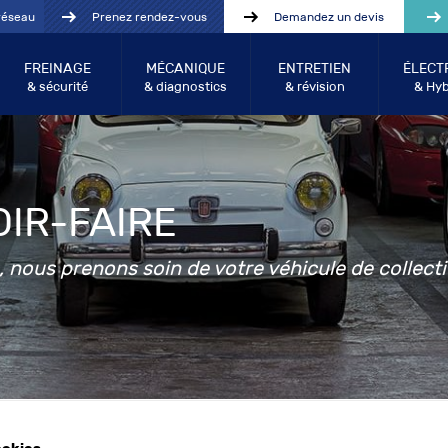
réseau
Prenez rendez-vous
Demandez un devis
FREINAGE
MÉCANIQUE
ENTRETIEN
ÉLECT
& sécurité
& diagnostics
& révision
& Hyb
IR-FAIRE
 nous prenons soin de votre véhicule de collecti