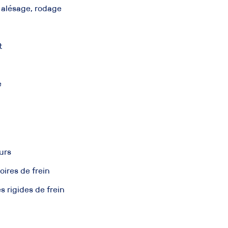
 alésage, rodage
t
e
urs
ires de frein
s rigides de frein