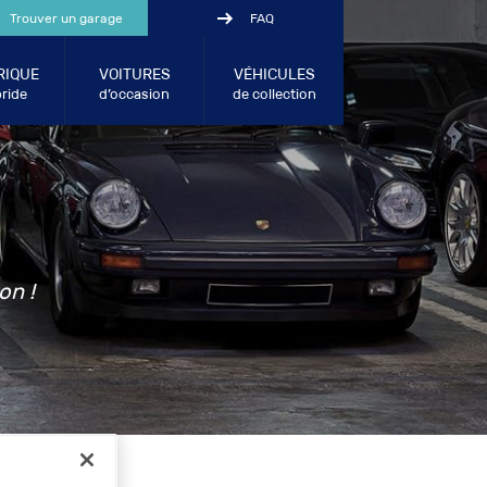
Trouver un garage
FAQ
RIQUE
VOITURES
VÉHICULES
ride
d’occasion
de collection
on !