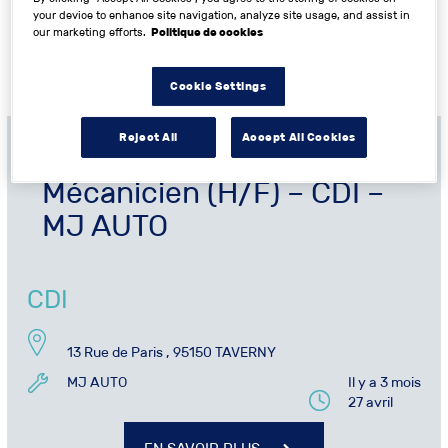
your device to enhance site navigation, analyze site usage, and assist in
Garage. Les informations telles que téléphone,
our marketing efforts.
Politique de cookies
adresse e-mail ou adresse postale, sont à votre
disposition pour que vous puissiez mettre toutes les
chances de votre côté.
Cookie Settings
Reject All
Accept All Cookies
Mécanicien (H/F) – CDI –
MJ AUTO
CDI
13 Rue de Paris , 95150 TAVERNY
MJ AUTO
Il y a 3 mois
27 avril