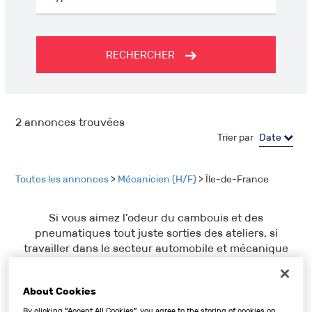
RECHERCHER
2
annonces trouvées
Trier par
Date
Toutes les annonces
>
Mécanicien (H/F)
> Île-de-France
Si vous aimez l’odeur du cambouis et des
pneumatiques tout juste sorties des ateliers, si
travailler dans le secteur automobile et mécanique
vous a toujours tenté, Top Garage est l’endroit idéal
pour vous lancer. Toutes les offres de Mécanicien
About Cookies
(H/F), déposées par des professionnels du monde de
l’automobile œuvrant en Île-de-France, sont sur Top
By clicking “Accept All Cookies”, you agree to the storing of cookies on