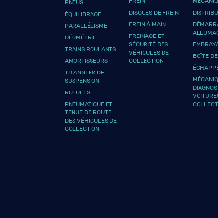
FREIN
MÉCANI
PNEUS
DISQUES DE FREIN
DISTRIB
ÉQUILIBRAGE
FREIN À MAIN
DÉMARRA
PARALLÉLISME
ALLUMA
FREINAGE ET
GÉOMÉTRIE
SÉCURITÉ DES
EMBRAY
TRAINS ROULANTS
VÉHICULES DE
BOÎTE DE
AMORTISSEURS
COLLECTION
ÉCHAPP
TRIANGLES DE
MÉCANIQ
SUSPENSION
DIAGNOS
ROTULES
VOITURE
PNEUMATIQUE ET
COLLECT
TENUE DE ROUTE
DES VÉHICULES DE
COLLECTION