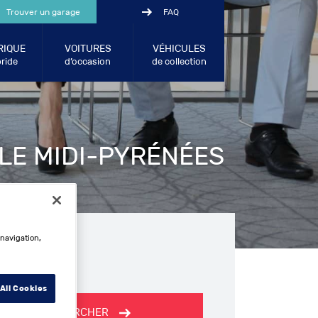
Trouver un garage
FAQ
RIQUE
VOITURES
VÉHICULES
ride
d’occasion
de collection
 LE MIDI-PYRÉNÉES
 navigation,
All Cookies
RECHERCHER