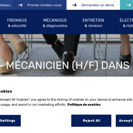
réseau
Prenez rendez-vous
Demandez un devis
FREINAGE
MÉCANIQUE
ENTRETIEN
ÉLECT
& sécurité
& diagnostics
& révision
& Hyb
- MÉCANICIEN (H/F) DANS
ookies
“Accept All Cookies”, you agree to the storing of cookies on your device to enhance site
 usage, and assist in our marketing efforts.
Politique de cookies
 Settings
Reject All
Accept 