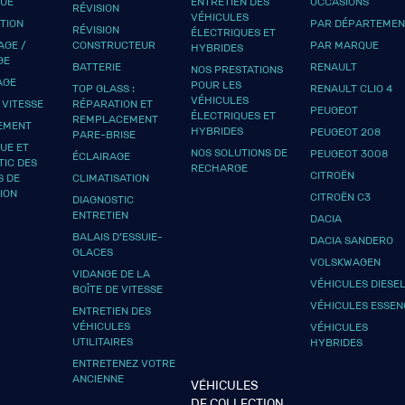
QUE
ENTRETIEN DES
OCCASIONS
RÉVISION
VÉHICULES
UTION
PAR DÉPARTEMEN
RÉVISION
ÉLECTRIQUES ET
GE /
CONSTRUCTEUR
PAR MARQUE
HYBRIDES
GE
BATTERIE
RENAULT
NOS PRESTATIONS
AGE
POUR LES
TOP GLASS :
RENAULT CLIO 4
VÉHICULES
 VITESSE
RÉPARATION ET
PEUGEOT
ÉLECTRIQUES ET
REMPLACEMENT
EMENT
HYBRIDES
PEUGEOT 208
PARE-BRISE
UE ET
NOS SOLUTIONS DE
PEUGEOT 3008
ÉCLAIRAGE
TIC DES
RECHARGE
CITROËN
S DE
CLIMATISATION
ION
CITROËN C3
DIAGNOSTIC
ENTRETIEN
DACIA
BALAIS D’ESSUIE-
DACIA SANDERO
GLACES
VOLSKWAGEN
VIDANGE DE LA
VÉHICULES DIESE
BOÎTE DE VITESSE
VÉHICULES ESSEN
ENTRETIEN DES
VÉHICULES
VÉHICULES
UTILITAIRES
HYBRIDES
ENTRETENEZ VOTRE
ANCIENNE
VÉHICULES
DE COLLECTION