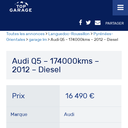
PARTAGER
Toutes les annonces
>
Languedoc-Roussillon
>
Pyrénées-
Orientales
>
garage lm
> Audi Q5 – 174000kms – 2012 – Diesel
Audi Q5 – 174000kms –
2012 – Diesel
Prix
16 490
€
Marque
Audi