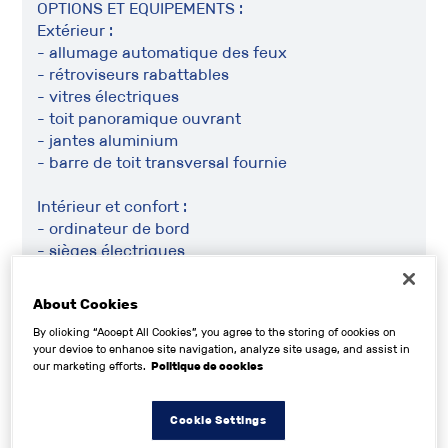
OPTIONS ET EQUIPEMENTS :
Extérieur :
- allumage automatique des feux
- rétroviseurs rabattables
- vitres électriques
- toit panoramique ouvrant
- jantes aluminium
- barre de toit transversal fournie
Intérieur et confort :
- ordinateur de bord
- sièges électriques
- volant multifonctions
- bluetooth
About Cookies
- aide au démarrage en pente
By clicking “Accept All Cookies”, you agree to the storing of cookies on
- stop & start
your device to enhance site navigation, analyze site usage, and assist in
- volant cuir
our marketing efforts.
Politique de cookies
- radio USB
- climatisation automatique
Cookie Settings
- GPS