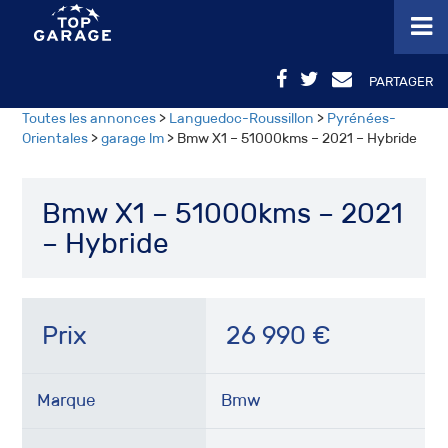
PARTAGER
Toutes les annonces
>
Languedoc-Roussillon
>
Pyrénées-
Orientales
>
garage lm
> Bmw X1 – 51000kms – 2021 – Hybride
Bmw X1 – 51000kms – 2021
– Hybride
Prix
26 990
€
Marque
Bmw