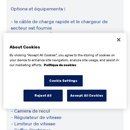
Options et équipements :
- le câble de charge rapide et le chargeur de
secteur est fournie
- Volant cuir multifonctions
- Ordinateur de bord
- Bluetooth
About Cookies
- Kit Main Libre
By clicking “Accept All Cookies”, you agree to the storing of cookies on
- GPS
your device to enhance site navigation, analyze site usage, and assist in
our marketing efforts.
Politique de cookies
- Mode de conduite
- Prise USB
- Sièges réglable
Cookie Settings
- Sièges électriques
- Sièges à mémoire
Reject All
Accept All Cookies
- Sièges chauffants
- Radar de stationnement avant et arrière
- Camera de recul
- Régulateur de vitesse
- Limiteur de vitesse