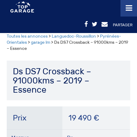
PARTAGER
Toutes les annonces
>
Languedoc-Roussillon
>
Pyrénées-
Orientales
>
garage lm
> Ds DS7 Crossback – 91000kms – 2019
– Essence
Ds DS7 Crossback –
91000kms – 2019 –
Essence
Prix
19 490
€