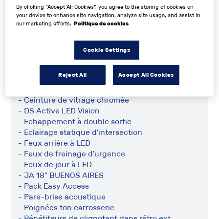
- Follow me home
By clicking “Accept All Cookies”, you agree to the storing of cookies on
- Frein stationnement électrique automatiq
your device to enhance site navigation, analyze site usage, and assist in
- Limiteur regulateur de vitesse
our marketing efforts.
Politique de cookies
- Palettes changement vitesses au volant
- Système d'accès sans clé
Cookie Settings
Extérieur
Reject All
Accept All Cookies
- Aide au stat. AV et AR + Caméra de recul
- Barres de toit aluminium
- Ceinture de vitrage chromée
- DS Active LED Vision
- Echappement à double sortie
- Eclairage statique d'intersection
- Feux arrière à LED
- Feux de freinage d'urgence
- Feux de jour à LED
- JA 18" BUENOS AIRES
- Pack Easy Access
- Pare-brise acoustique
- Poignées ton carrosserie
- Répétiteurs de clignotant dans rétro ext