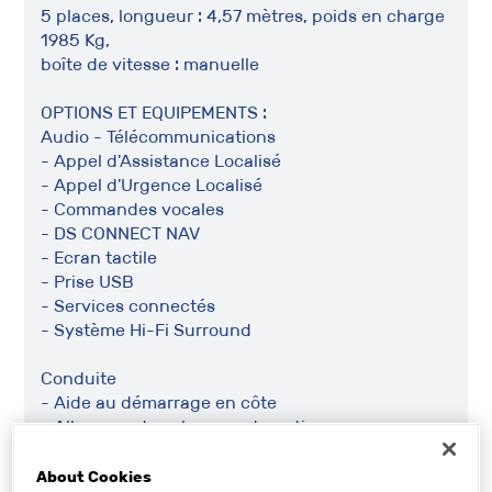
5 places, longueur : 4,57 mètres, poids en charge
1985 Kg,
boîte de vitesse : manuelle
OPTIONS ET EQUIPEMENTS :
Audio - Télécommunications
- Appel d'Assistance Localisé
- Appel d'Urgence Localisé
- Commandes vocales
- DS CONNECT NAV
- Ecran tactile
- Prise USB
- Services connectés
- Système Hi-Fi Surround
Conduite
- Aide au démarrage en côte
- Allumage des phares automatique
- Capteur de pluie
- Démarrage sans clé
About Cookies