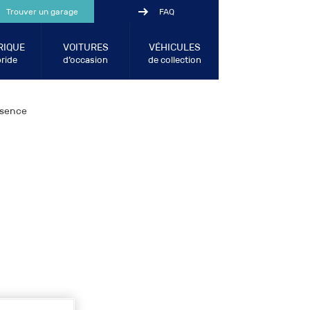
Trouver un garage
FAQ
RIQUE
VOITURES
VÉHICULES
ride
d’occasion
de collection
ssence