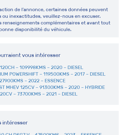
édaction de l'annonce, certaines données peuvent
 ou inexactitudes, veuillez-nous en excuser.
us renseignements complémentaires et avant tout
bonne disponibilité du véhicule.
urraient vous intéresser
120CH – 109998KMS – 2020 – DIESEL
IUM POWERSHIFT – 119500KMS – 2017 – DIESEL
 27900KMS – 2022 – ESSENCE
T MHEV 125CV – 91300KMS – 2020 – HYBRIDE
20CV – 73700KMS – 2021 – DIESEL
s intéresser
50 CH DSG7 V – 47500KMS – 2023 – ESSENCE