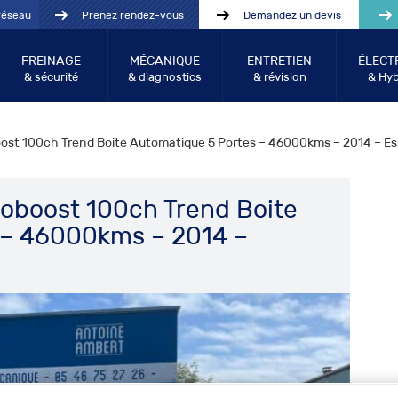
réseau
Prenez rendez-vous
Demandez un devis
FREINAGE
MÉCANIQUE
ENTRETIEN
ÉLECT
& sécurité
& diagnostics
& révision
& Hyb
oost 100ch Trend Boite Automatique 5 Portes – 46000kms – 2014 – E
coboost 100ch Trend Boite
 – 46000kms – 2014 –