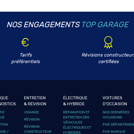
NOS ENGAGEMENTS
TOP GARAGE
Tarifs
Révisions constructeur
préférentiels
certifiées
IQUE
ENTRETIEN
ÉLECTRIQUE
VOITURES
NOSTICS
& RÉVISION
& HYBRIDE
D’OCCASION
TIC
VIDANGE
RÉPARATION ET
NOS DERNIÈRES
QUE
ENTRETIEN DES
OCCASIONS
RÉVISION
VÉHICULES
UTION
PAR DÉPARTEMEN
RÉVISION
ÉLECTRIQUES ET
GE /
CONSTRUCTEUR
PAR MARQUE
HYBRIDES