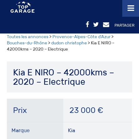
PARTAGER
Toutes les annonces
>
Provence-Alpes-Côte d'Azur
>
Bouches-du-Rhône
>
dudon christophe
> Kia E NIRO –
42000kms – 2020 – Electrique
Kia E NIRO – 42000kms –
2020 – Electrique
Prix
23 000
€
Marque
Kia