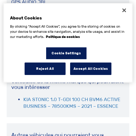
GPS AUDIO JBL
DÉTECTEUR D'ANGLE MORTS ASSISTANT DE
MAINTIENT DANS LA VOIE
About Cookies
RÉGULATEUR DE VITESSE
By clicking “Accept All Cookies”, you agree to the storing of cookies on
SIÈGES AV CHAUFFANTS ET VENTILES
your device to enhance site navigation, analyze site usage, and assist in
VOLANT CHAUFFANT
our marketing efforts.
Politique de cookies
Cookie Settings
PAS D'ECHANGE CURIEUX S'ABSTENIR
Reject All
Accept All Cookies
Véhicules de la même marque qui pourraient
vous intéresser
KIA STONIC 1.0 T-GDI 100 CH BVM6 ACTIVE
BUSINESS – 78500KMS – 2021 – ESSENCE
Autres véhicules qui pourraient vous