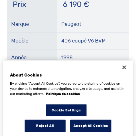
Prix
6 190
€
Marque
Peugeot
Modèle
406 coupé V6 BVM
Année
1998
Kilométrage
248499 km
About Cookies
By clicking “Accept All Cookies”, you agree to the storing of cookies on
your device to enhance site navigation, analyze site usage, and assist in
Énergie
Essence
our marketing efforts.
Politique de cookies
Cookie Settings
Description
Reject All
Accept All Cookies
Très beau coupé Peugeot 406 en version V6 pack