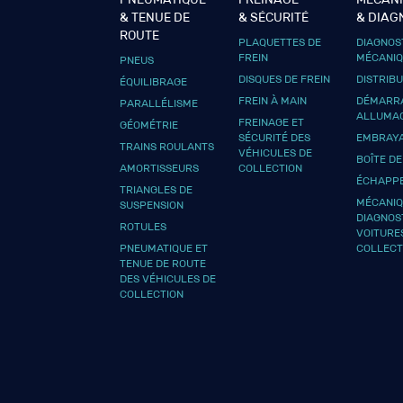
& TENUE DE
& SÉCURITÉ
& DIAG
ROUTE
PLAQUETTES DE
DIAGNOS
FREIN
MÉCANI
PNEUS
DISQUES DE FREIN
DISTRIB
ÉQUILIBRAGE
FREIN À MAIN
DÉMARRA
PARALLÉLISME
ALLUMA
FREINAGE ET
GÉOMÉTRIE
SÉCURITÉ DES
EMBRAY
TRAINS ROULANTS
VÉHICULES DE
BOÎTE DE
AMORTISSEURS
COLLECTION
ÉCHAPP
TRIANGLES DE
MÉCANIQ
SUSPENSION
DIAGNOS
ROTULES
VOITURE
PNEUMATIQUE ET
COLLECT
TENUE DE ROUTE
DES VÉHICULES DE
COLLECTION