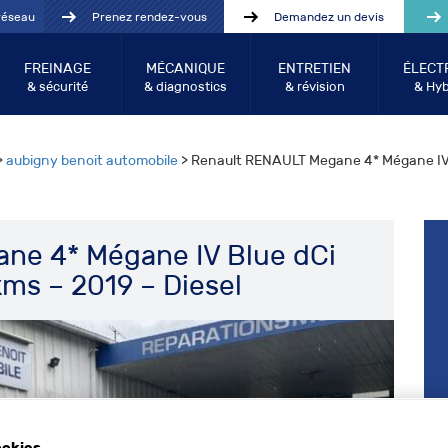
réseau
Prenez rendez-vous
Demandez un devis
FREINAGE
MÉCANIQUE
ENTRETIEN
ÉLECT
& sécurité
& diagnostics
& révision
& Hyb
>
aubigny benoit automobile
> Renault RENAULT Megane 4* Mégane IV B
ne 4* Mégane IV Blue dCi
ms – 2019 – Diesel
ookies