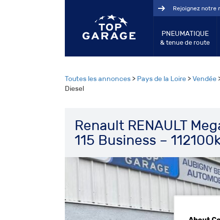
Rejoignez notre 
PNEUMATIQUE
& tenue de route
Toutes les annonces
>
Pays de la Loire
>
Vendée
Diesel
Renault RENAULT Mega
115 Business – 112100k
About C