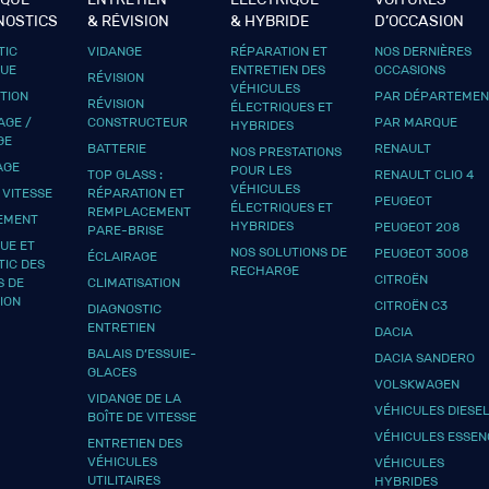
NOSTICS
& RÉVISION
& HYBRIDE
D’OCCASION
TIC
VIDANGE
RÉPARATION ET
NOS DERNIÈRES
QUE
ENTRETIEN DES
OCCASIONS
RÉVISION
VÉHICULES
UTION
PAR DÉPARTEMEN
RÉVISION
ÉLECTRIQUES ET
GE /
CONSTRUCTEUR
PAR MARQUE
HYBRIDES
GE
BATTERIE
RENAULT
NOS PRESTATIONS
AGE
POUR LES
TOP GLASS :
RENAULT CLIO 4
VÉHICULES
 VITESSE
RÉPARATION ET
PEUGEOT
ÉLECTRIQUES ET
REMPLACEMENT
EMENT
HYBRIDES
PEUGEOT 208
PARE-BRISE
UE ET
NOS SOLUTIONS DE
PEUGEOT 3008
ÉCLAIRAGE
TIC DES
RECHARGE
CITROËN
S DE
CLIMATISATION
ION
CITROËN C3
DIAGNOSTIC
ENTRETIEN
DACIA
BALAIS D’ESSUIE-
DACIA SANDERO
GLACES
VOLSKWAGEN
VIDANGE DE LA
VÉHICULES DIESE
BOÎTE DE VITESSE
VÉHICULES ESSEN
ENTRETIEN DES
VÉHICULES
VÉHICULES
UTILITAIRES
HYBRIDES