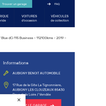
Trouver un garage
FAQ
RIQUE
VOITURES
VÉHICULES
ride
d’occasion
de collection
lue dCi 115 Business – 112100kms – 2019 –
Informations
AUBIGNY BENOIT AUTOMOBILE
17 Rue de la Gite La Tignonniere,
AUBIGNY LES CLOUZEAUX 85430
Pays de la Loire / Vendée
CONTACTEZ LE GARAGE