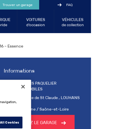
Trouver un garage
FAQ
RIQUE
VOITURES
VÉHICULES
ride
d’occasion
de collection
16 – Essence
Informations
LOUHANS PAQUELIER
AUTOMOBILES
6 Rue Mte de St Claude , LOUHANS
 navigation,
71500
Bourgogne / Saône-et-Loire
CONTACTEZ LE GARAGE
All Cookies