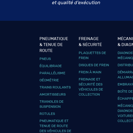
et qualité d'exécution
PNEUMATIQUE
FREINAGE
MÉCAN
& TENUE DE
& SÉCURITÉ
& DIAG
ROUTE
PLAQUETTES DE
DIAGNOS
FREIN
MÉCANI
PNEUS
DISQUES DE FREIN
DISTRIB
ÉQUILIBRAGE
FREIN À MAIN
DÉMARRA
PARALLÉLISME
ALLUMA
FREINAGE ET
GÉOMÉTRIE
SÉCURITÉ DES
EMBRAY
TRAINS ROULANTS
VÉHICULES DE
BOÎTE DE
AMORTISSEURS
COLLECTION
ÉCHAPP
TRIANGLES DE
MÉCANIQ
SUSPENSION
DIAGNOS
ROTULES
VOITURE
PNEUMATIQUE ET
COLLECT
TENUE DE ROUTE
DES VÉHICULES DE