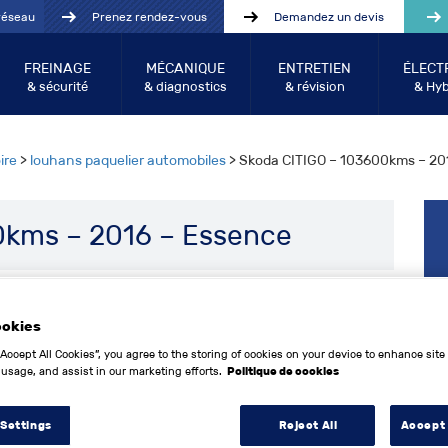
réseau
Prenez rendez-vous
Demandez un devis
FREINAGE
MÉCANIQUE
ENTRETIEN
ÉLECT
& sécurité
& diagnostics
& révision
& Hyb
ire
>
louhans paquelier automobiles
> Skoda CITIGO – 103600kms – 20
0kms – 2016 – Essence
6 890
€
ookies
“Accept All Cookies”, you agree to the storing of cookies on your device to enhance site
 usage, and assist in our marketing efforts.
Politique de cookies
Skoda
 Settings
Reject All
Accept 
CITIGO