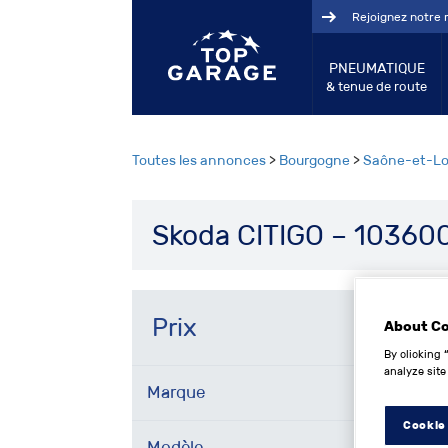
Rejoignez notre 
PNEUMATIQUE
& tenue de route
Toutes les annonces
>
Bourgogne
>
Saône-et-Lo
Skoda CITIGO – 10360
Prix
About C
By clicking 
analyze site
Marque
Cookie
Modèle