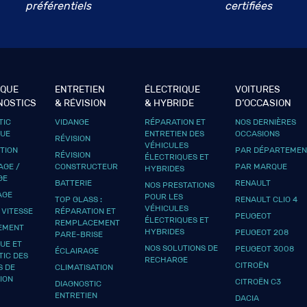
préférentiels
certifiées
IQUE
ENTRETIEN
ÉLECTRIQUE
VOITURES
NOSTICS
& RÉVISION
& HYBRIDE
D’OCCASION
TIC
VIDANGE
RÉPARATION ET
NOS DERNIÈRES
QUE
ENTRETIEN DES
OCCASIONS
RÉVISION
VÉHICULES
UTION
PAR DÉPARTEMEN
RÉVISION
ÉLECTRIQUES ET
GE /
CONSTRUCTEUR
PAR MARQUE
HYBRIDES
GE
BATTERIE
RENAULT
NOS PRESTATIONS
AGE
POUR LES
TOP GLASS :
RENAULT CLIO 4
VÉHICULES
 VITESSE
RÉPARATION ET
PEUGEOT
ÉLECTRIQUES ET
REMPLACEMENT
EMENT
HYBRIDES
PEUGEOT 208
PARE-BRISE
UE ET
NOS SOLUTIONS DE
PEUGEOT 3008
ÉCLAIRAGE
TIC DES
RECHARGE
CITROËN
S DE
CLIMATISATION
ION
CITROËN C3
DIAGNOSTIC
ENTRETIEN
DACIA