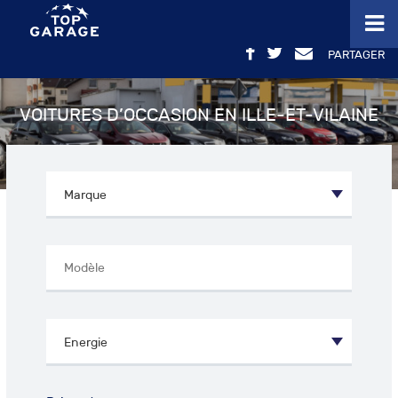
PARTAGER
VOITURES D’OCCASION EN ILLE-ET-VILAINE