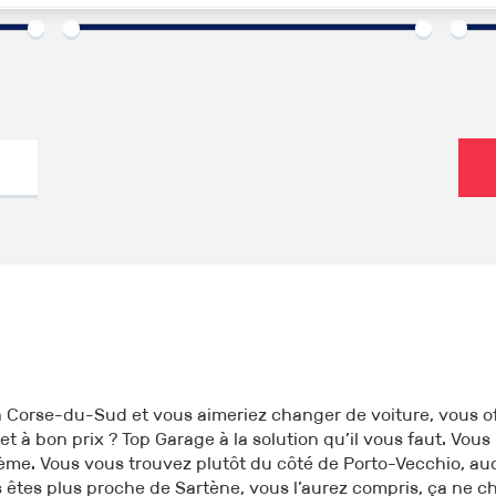
000€
1960
2026
0km
 Corse-du-Sud et vous aimeriez changer de voiture, vous of
et à bon prix ? Top Garage à la solution qu’il vous faut. Vous
ème. Vous vous trouvez plutôt du côté de Porto-Vecchio, au
s êtes plus proche de Sartène, vous l’aurez compris, ça ne ch