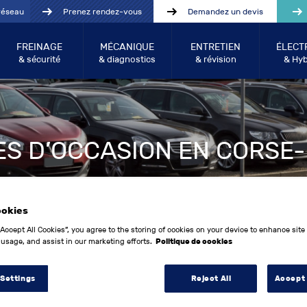
réseau
Prenez rendez-vous
Demandez un devis
FREINAGE
MÉCANIQUE
ENTRETIEN
ÉLECT
& sécurité
& diagnostics
& révision
& Hyb
ES D’OCCASION EN CORSE
ookies
“Accept All Cookies”, you agree to the storing of cookies on your device to enhance site
 usage, and assist in our marketing efforts.
Politique de cookies
 Settings
Reject All
Accept 
Année entre:
Kilo