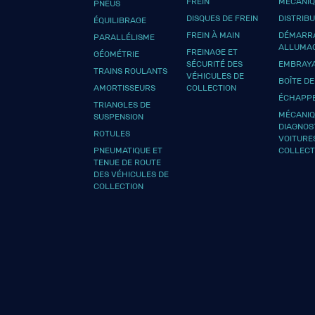
FREIN
MÉCANI
PNEUS
DISQUES DE FREIN
DISTRIB
ÉQUILIBRAGE
FREIN À MAIN
DÉMARRA
PARALLÉLISME
ALLUMA
FREINAGE ET
GÉOMÉTRIE
SÉCURITÉ DES
EMBRAY
TRAINS ROULANTS
VÉHICULES DE
BOÎTE DE
AMORTISSEURS
COLLECTION
ÉCHAPP
TRIANGLES DE
MÉCANIQ
SUSPENSION
DIAGNOS
ROTULES
VOITURE
PNEUMATIQUE ET
COLLECT
TENUE DE ROUTE
DES VÉHICULES DE
COLLECTION