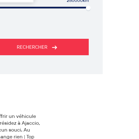
250000km
RECHERCHER
frir un véhicule
 résidez à Ajaccio,
cun souci. Au
ange rien : Top