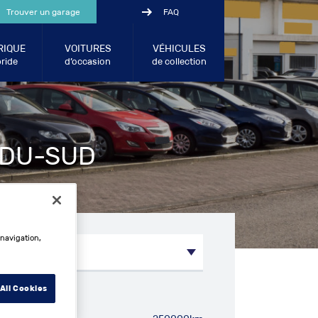
Trouver un garage
FAQ
RIQUE
VOITURES
VÉHICULES
ride
d’occasion
de collection
-DU-SUD
 navigation,
All Cookies
métrage entre: