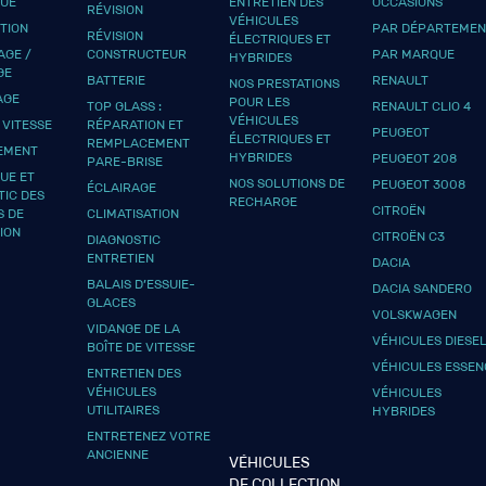
QUE
ENTRETIEN DES
OCCASIONS
RÉVISION
VÉHICULES
UTION
PAR DÉPARTEMEN
RÉVISION
ÉLECTRIQUES ET
GE /
CONSTRUCTEUR
PAR MARQUE
HYBRIDES
GE
BATTERIE
RENAULT
NOS PRESTATIONS
AGE
POUR LES
TOP GLASS :
RENAULT CLIO 4
VÉHICULES
 VITESSE
RÉPARATION ET
PEUGEOT
ÉLECTRIQUES ET
REMPLACEMENT
EMENT
HYBRIDES
PEUGEOT 208
PARE-BRISE
UE ET
NOS SOLUTIONS DE
PEUGEOT 3008
ÉCLAIRAGE
TIC DES
RECHARGE
CITROËN
S DE
CLIMATISATION
ION
CITROËN C3
DIAGNOSTIC
ENTRETIEN
DACIA
BALAIS D’ESSUIE-
DACIA SANDERO
GLACES
VOLSKWAGEN
VIDANGE DE LA
VÉHICULES DIESE
BOÎTE DE VITESSE
VÉHICULES ESSEN
ENTRETIEN DES
VÉHICULES
VÉHICULES
UTILITAIRES
HYBRIDES
ENTRETENEZ VOTRE
ANCIENNE
VÉHICULES
DE COLLECTION