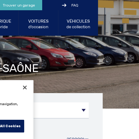
Trouver un garage
FAQ
RIQUE
VOITURES
VÉHICULES
ride
d’occasion
de collection
E-SAÔNE
 navigation,
All Cookies
métrage entre: