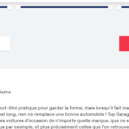
000€
1960
2026
0km
Saône
peut-être pratique pour garder la forme, mais lorsqu’il fait 
t est long, rien ne remplace une bonne automobile ! Top Gara
tes voitures d’occasion de n’importe quelle marque, que ce 
us par exemple, et plus précisément celles que l’on retrouv