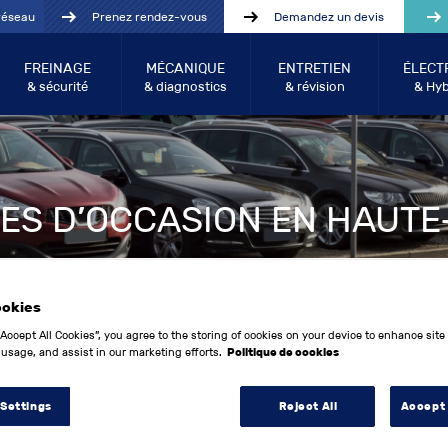
réseau
Prenez rendez-vous
Demandez un devis
FREINAGE
MÉCANIQUE
ENTRETIEN
ÉLECT
& sécurité
& diagnostics
& révision
& Hyb
ES D’OCCASION EN HAUT
ookies
“Accept All Cookies”, you agree to the storing of cookies on your device to enhance site
 usage, and assist in our marketing efforts.
Politique de cookies
 Settings
Reject All
Accept 
Année entre:
Kilo