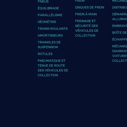
FREIN
MÉCANI
PNEUS
DISQUES DE FREIN
DISTRIB
ÉQUILIBRAGE
FREIN À MAIN
DÉMARRA
PARALLÉLISME
ALLUMA
FREINAGE ET
GÉOMÉTRIE
SÉCURITÉ DES
EMBRAY
TRAINS ROULANTS
VÉHICULES DE
BOÎTE DE
AMORTISSEURS
COLLECTION
ÉCHAPP
TRIANGLES DE
MÉCANIQ
SUSPENSION
DIAGNOS
ROTULES
VOITURE
PNEUMATIQUE ET
COLLECT
TENUE DE ROUTE
DES VÉHICULES DE
COLLECTION