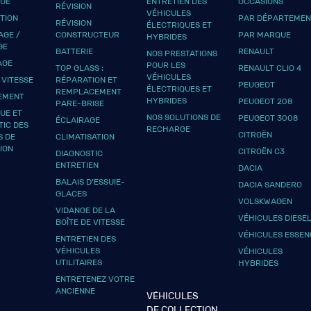
QUE
ENTRETIEN DES
OCCASIONS
RÉVISION
VÉHICULES
UTION
PAR DÉPARTEMEN
RÉVISION
ÉLECTRIQUES ET
GE /
CONSTRUCTEUR
PAR MARQUE
HYBRIDES
GE
BATTERIE
RENAULT
NOS PRESTATIONS
AGE
POUR LES
TOP GLASS :
RENAULT CLIO 4
VÉHICULES
 VITESSE
RÉPARATION ET
PEUGEOT
ÉLECTRIQUES ET
REMPLACEMENT
EMENT
HYBRIDES
PEUGEOT 208
PARE-BRISE
UE ET
NOS SOLUTIONS DE
PEUGEOT 3008
ÉCLAIRAGE
TIC DES
RECHARGE
CITROËN
S DE
CLIMATISATION
ION
CITROËN C3
DIAGNOSTIC
ENTRETIEN
DACIA
BALAIS D’ESSUIE-
DACIA SANDERO
GLACES
VOLSKWAGEN
VIDANGE DE LA
VÉHICULES DIESE
BOÎTE DE VITESSE
VÉHICULES ESSEN
ENTRETIEN DES
VÉHICULES
VÉHICULES
UTILITAIRES
HYBRIDES
ENTRETENEZ VOTRE
ANCIENNE
VÉHICULES
DE COLLECTION