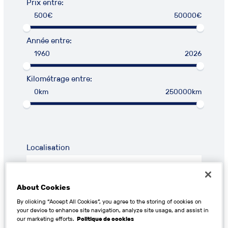
Prix entre:
500€
50000€
Année entre:
1960
2026
Kilométrage entre:
0km
250000km
Localisation
About Cookies
By clicking “Accept All Cookies”, you agree to the storing of cookies on
RECHERCHER
your device to enhance site navigation, analyze site usage, and assist in
our marketing efforts.
Politique de cookies