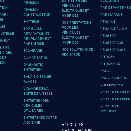
QUE
ENTRETIEN DES
OCCASIONS
RÉVISION
VÉHICULES
UTION
PAR DÉPARTEMEN
RÉVISION
ÉLECTRIQUES ET
GE /
CONSTRUCTEUR
PAR MARQUE
HYBRIDES
GE
BATTERIE
RENAULT
NOS PRESTATIONS
AGE
POUR LES
TOP GLASS :
RENAULT CLIO 4
VÉHICULES
 VITESSE
RÉPARATION ET
PEUGEOT
ÉLECTRIQUES ET
REMPLACEMENT
EMENT
HYBRIDES
PEUGEOT 208
PARE-BRISE
UE ET
NOS SOLUTIONS DE
PEUGEOT 3008
ÉCLAIRAGE
TIC DES
RECHARGE
CITROËN
S DE
CLIMATISATION
ION
CITROËN C3
DIAGNOSTIC
ENTRETIEN
DACIA
BALAIS D’ESSUIE-
DACIA SANDERO
GLACES
VOLSKWAGEN
VIDANGE DE LA
VÉHICULES DIESE
BOÎTE DE VITESSE
VÉHICULES ESSEN
ENTRETIEN DES
VÉHICULES
VÉHICULES
UTILITAIRES
HYBRIDES
ENTRETENEZ VOTRE
ANCIENNE
VÉHICULES
DE COLLECTION