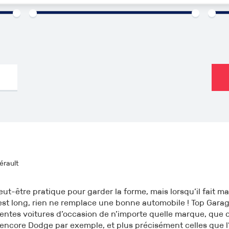
000€
1960
2026
0km
érault
peut-être pratique pour garder la forme, mais lorsqu’il fait 
t est long, rien ne remplace une bonne automobile ! Top Gara
rentes voitures d’occasion de n’importe quelle marque, que c
encore Dodge par exemple, et plus précisément celles que l