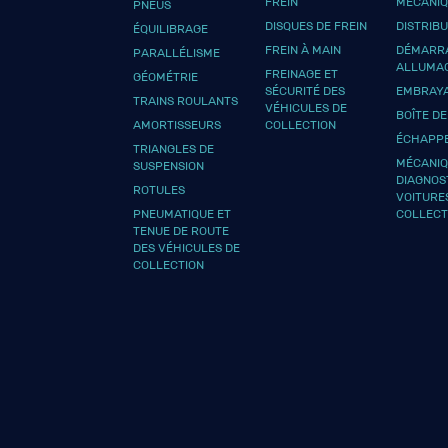
FREIN
MÉCANI
PNEUS
DISQUES DE FREIN
DISTRIB
ÉQUILIBRAGE
FREIN À MAIN
DÉMARRA
PARALLÉLISME
ALLUMA
FREINAGE ET
GÉOMÉTRIE
SÉCURITÉ DES
EMBRAY
TRAINS ROULANTS
VÉHICULES DE
BOÎTE DE
AMORTISSEURS
COLLECTION
ÉCHAPP
TRIANGLES DE
MÉCANIQ
SUSPENSION
DIAGNOS
ROTULES
VOITURE
PNEUMATIQUE ET
COLLECT
TENUE DE ROUTE
DES VÉHICULES DE
COLLECTION