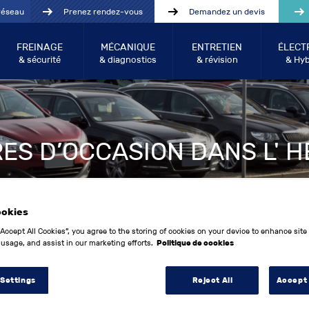
réseau
Prenez rendez-vous
Demandez un devis
FREINAGE
MÉCANIQUE
ENTRETIEN
ÉLECT
& sécurité
& diagnostics
& révision
& Hyb
ES D’OCCASION DANS L' 
ookies
“Accept All Cookies”, you agree to the storing of cookies on your device to enhance site
 usage, and assist in our marketing efforts.
Politique de cookies
 Settings
Reject All
Accept 
Année entre:
Kilo