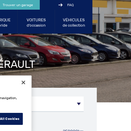
Trouver un garage
FAQ
RIQUE
VOITURES
VÉHICULES
ride
d’occasion
de collection
HÉRAULT
 navigation,
All Cookies
métrage entre: