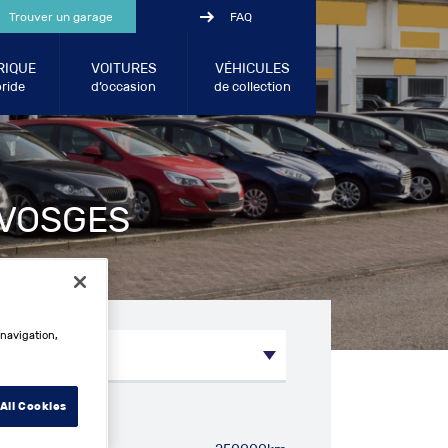
Trouver un garage
FAQ
RIQUE
VOITURES
VÉHICULES
ride
d’occasion
de collection
 VOSGES
 navigation,
All Cookies
métrage entre: