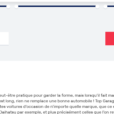
000€
1960
2026
0km
peut-être pratique pour garder la forme, mais lorsqu’il fait 
t est long, rien ne remplace une bonne automobile ! Top Gara
tes voitures d’occasion de n’importe quelle marque, que ce s
Daihatsu par exemple, et plus précisément celles que l’on r