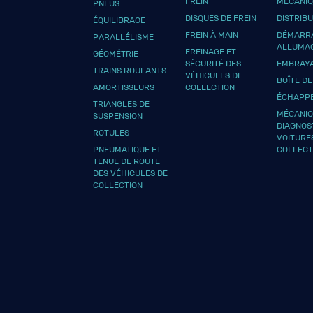
FREIN
MÉCANI
PNEUS
DISQUES DE FREIN
DISTRIB
ÉQUILIBRAGE
FREIN À MAIN
DÉMARRA
PARALLÉLISME
ALLUMA
FREINAGE ET
GÉOMÉTRIE
SÉCURITÉ DES
EMBRAY
TRAINS ROULANTS
VÉHICULES DE
BOÎTE DE
AMORTISSEURS
COLLECTION
ÉCHAPP
TRIANGLES DE
MÉCANIQ
SUSPENSION
DIAGNOS
ROTULES
VOITURE
PNEUMATIQUE ET
COLLECT
TENUE DE ROUTE
DES VÉHICULES DE
COLLECTION