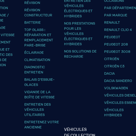
QUE
ENTRETIEN DES
OCCASIONS
RÉVISION
VÉHICULES
UTION
PAR DÉPARTEMEN
RÉVISION
ÉLECTRIQUES ET
GE /
CONSTRUCTEUR
PAR MARQUE
HYBRIDES
GE
BATTERIE
RENAULT
NOS PRESTATIONS
AGE
POUR LES
TOP GLASS :
RENAULT CLIO 4
VÉHICULES
 VITESSE
RÉPARATION ET
PEUGEOT
ÉLECTRIQUES ET
REMPLACEMENT
EMENT
HYBRIDES
PEUGEOT 208
PARE-BRISE
UE ET
NOS SOLUTIONS DE
PEUGEOT 3008
ÉCLAIRAGE
TIC DES
RECHARGE
CITROËN
S DE
CLIMATISATION
ION
CITROËN C3
DIAGNOSTIC
ENTRETIEN
DACIA
BALAIS D’ESSUIE-
DACIA SANDERO
GLACES
VOLSKWAGEN
VIDANGE DE LA
VÉHICULES DIESE
BOÎTE DE VITESSE
VÉHICULES ESSEN
ENTRETIEN DES
VÉHICULES
VÉHICULES
UTILITAIRES
HYBRIDES
ENTRETENEZ VOTRE
ANCIENNE
VÉHICULES
DE COLLECTION