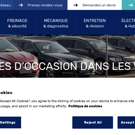
réseau
Prenez rendez-vous
Demandez un devis
FREINAGE
MÉCANIQUE
ENTRETIEN
ÉLECT
& sécurité
& diagnostics
& révision
& Hyb
ES D’OCCASION DANS LES
ookies
“Accept All Cookies”, you agree to the storing of cookies on your device to enhance site
 usage, and assist in our marketing efforts.
Politique de cookies
 Settings
Reject All
Accept 
Année entre:
Kilo