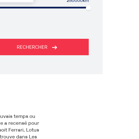
250000km
RECHERCHER
mauvais temps ou
ge a recensé pour
oit Ferrari, Lotus
etrouve dans Les