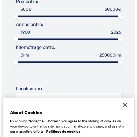
Prix entre:
500€
50000€
Année entre:
1960
2026
Kilométrage entre:
0km
250000km
Localisation
About Cookies
By clicking “Accept All Cookies”, you agree to the storing of cookies on
RECHERCHER
your device to enhance site navigation, analyze site usage, and assist in
our marketing efforts.
Politique de cookies