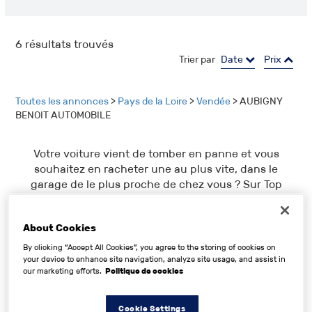
6
résultats trouvés
Trier par
Date
Prix
Toutes les annonces
>
Pays de la Loire
>
Vendée
> AUBIGNY
BENOIT AUTOMOBILE
Votre voiture vient de tomber en panne et vous
souhaitez en racheter une au plus vite, dans le
garage de le plus proche de chez vous ? Sur Top
Garage, retrouvez tous les véhicules d’occasion
actuellement en vente dans le garage : AUBIGNY
About Cookies
BENOIT AUTOMOBILE, en un instant. Que vous soyez
plutôt porté sur les DS, les Dodge ou les Skoda, vous
By clicking “Accept All Cookies”, you agree to the storing of cookies on
ne serez pas déçu. N’hésitez pas à regarder les
your device to enhance site navigation, analyze site usage, and assist in
our marketing efforts.
Politique de cookies
photos en détail afin de choisir le modèle qui vous
convient.
Cookie Settings