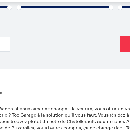
000€
1960
2026
0km
ne
ienne et vous aimeriez changer de voiture, vous offrir un v
prix ? Top Garage à la solution qu’il vous faut. Vous résidez à
ous trouvez plutôt du côté de Châtellerault, aucun souci. A
e de Buxerolles, vous l’aurez compris, ça ne change rien : T