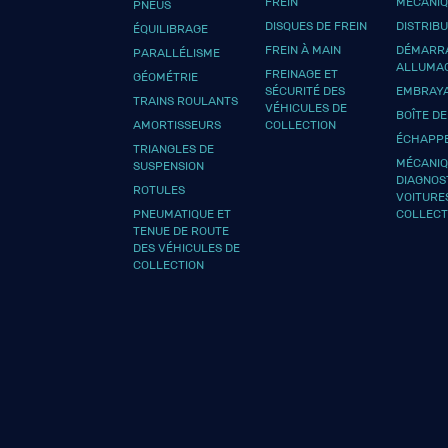
FREIN
MÉCANI
PNEUS
DISQUES DE FREIN
DISTRIB
ÉQUILIBRAGE
FREIN À MAIN
DÉMARRA
PARALLÉLISME
ALLUMA
FREINAGE ET
GÉOMÉTRIE
SÉCURITÉ DES
EMBRAY
TRAINS ROULANTS
VÉHICULES DE
BOÎTE DE
AMORTISSEURS
COLLECTION
ÉCHAPP
TRIANGLES DE
MÉCANIQ
SUSPENSION
DIAGNOS
ROTULES
VOITURE
PNEUMATIQUE ET
COLLECT
TENUE DE ROUTE
DES VÉHICULES DE
COLLECTION