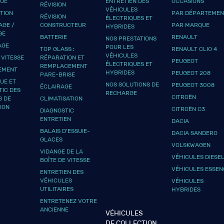
QUE
ENTRETIEN DES
OCCASIONS
RÉVISION
VÉHICULES
UTION
PAR DÉPARTEMEN
RÉVISION
ÉLECTRIQUES ET
GE /
CONSTRUCTEUR
PAR MARQUE
HYBRIDES
GE
BATTERIE
RENAULT
NOS PRESTATIONS
AGE
POUR LES
TOP GLASS :
RENAULT CLIO 4
VÉHICULES
 VITESSE
RÉPARATION ET
PEUGEOT
ÉLECTRIQUES ET
REMPLACEMENT
EMENT
HYBRIDES
PEUGEOT 208
PARE-BRISE
UE ET
NOS SOLUTIONS DE
PEUGEOT 3008
ÉCLAIRAGE
TIC DES
RECHARGE
CITROËN
S DE
CLIMATISATION
ION
CITROËN C3
DIAGNOSTIC
ENTRETIEN
DACIA
BALAIS D’ESSUIE-
DACIA SANDERO
GLACES
VOLSKWAGEN
VIDANGE DE LA
VÉHICULES DIESE
BOÎTE DE VITESSE
VÉHICULES ESSEN
ENTRETIEN DES
VÉHICULES
VÉHICULES
UTILITAIRES
HYBRIDES
ENTRETENEZ VOTRE
ANCIENNE
VÉHICULES
DE COLLECTION