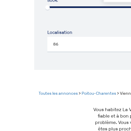
500€
50
Localisation
Toutes les annonces
>
Poitou-Charentes
> Vien
Vous habitez La V
fiable et à bon 
problème. Vous v
êtes plus proch