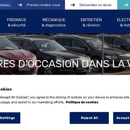
réseau
Prenez rendez-vous
Demandez un devis
FREINAGE
MÉCANIQUE
ENTRETIEN
ÉLECT
& sécurité
& diagnostics
& révision
& Hyb
RES D’OCCASION DANS LA 
ookies
“Accept All Cookies”, you agree to the storing of cookies on your device to enhance site
 usage, and assist in our marketing efforts.
Politique de cookies
 Settings
Reject All
Accept 
Année entre:
Kilo