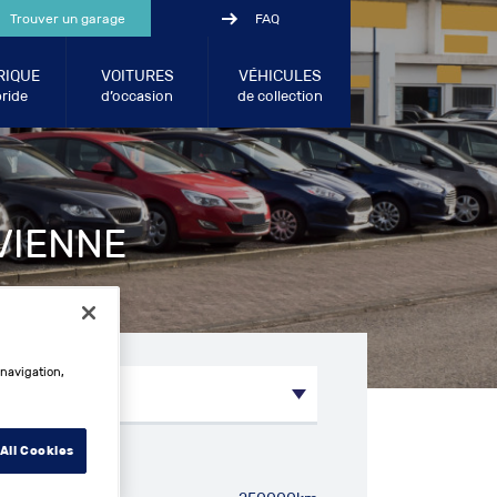
Trouver un garage
FAQ
RIQUE
VOITURES
VÉHICULES
ride
d’occasion
de collection
VIENNE
 navigation,
All Cookies
métrage entre: