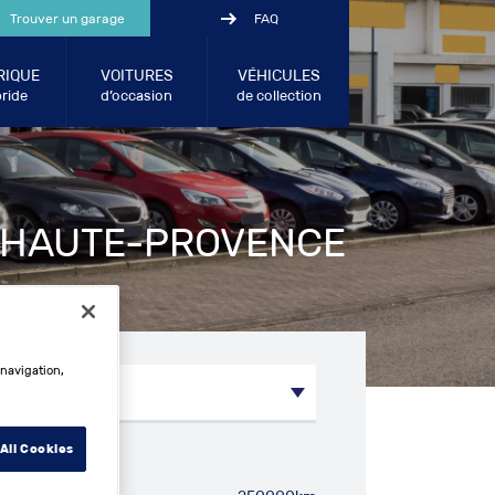
Trouver un garage
FAQ
RIQUE
VOITURES
VÉHICULES
ride
d’occasion
de collection
E-HAUTE-PROVENCE
 navigation,
All Cookies
métrage entre: