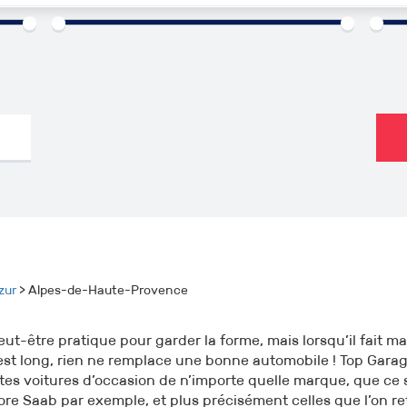
000€
1960
2026
0km
zur
> Alpes-de-Haute-Provence
peut-être pratique pour garder la forme, mais lorsqu’il fait 
t est long, rien ne remplace une bonne automobile ! Top Gara
ntes voitures d’occasion de n’importe quelle marque, que ce 
ore Saab par exemple, et plus précisément celles que l’on r