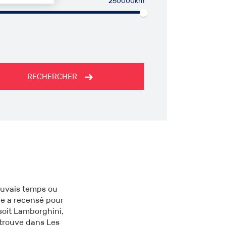
250000km
RECHERCHER
mauvais temps ou
ge a recensé pour
soit Lamborghini,
etrouve dans Les