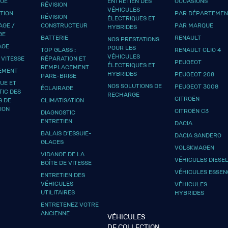
QUE
ENTRETIEN DES
OCCASIONS
RÉVISION
VÉHICULES
UTION
PAR DÉPARTEMEN
RÉVISION
ÉLECTRIQUES ET
GE /
CONSTRUCTEUR
PAR MARQUE
HYBRIDES
GE
BATTERIE
RENAULT
NOS PRESTATIONS
AGE
POUR LES
TOP GLASS :
RENAULT CLIO 4
VÉHICULES
 VITESSE
RÉPARATION ET
PEUGEOT
ÉLECTRIQUES ET
REMPLACEMENT
EMENT
HYBRIDES
PEUGEOT 208
PARE-BRISE
UE ET
NOS SOLUTIONS DE
PEUGEOT 3008
ÉCLAIRAGE
TIC DES
RECHARGE
CITROËN
S DE
CLIMATISATION
ION
CITROËN C3
DIAGNOSTIC
ENTRETIEN
DACIA
BALAIS D’ESSUIE-
DACIA SANDERO
GLACES
VOLSKWAGEN
VIDANGE DE LA
VÉHICULES DIESE
BOÎTE DE VITESSE
VÉHICULES ESSEN
ENTRETIEN DES
VÉHICULES
VÉHICULES
UTILITAIRES
HYBRIDES
ENTRETENEZ VOTRE
ANCIENNE
VÉHICULES
DE COLLECTION