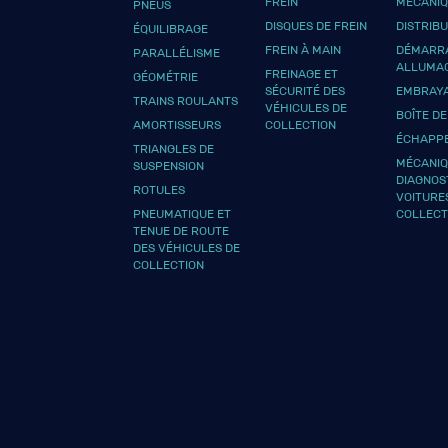
FREIN
MÉCANI
PNEUS
DISQUES DE FREIN
DISTRIB
ÉQUILIBRAGE
FREIN À MAIN
DÉMARRA
PARALLÉLISME
ALLUMA
FREINAGE ET
GÉOMÉTRIE
SÉCURITÉ DES
EMBRAY
TRAINS ROULANTS
VÉHICULES DE
BOÎTE DE
AMORTISSEURS
COLLECTION
ÉCHAPP
TRIANGLES DE
MÉCANIQ
SUSPENSION
DIAGNOS
ROTULES
VOITURE
PNEUMATIQUE ET
COLLECT
TENUE DE ROUTE
DES VÉHICULES DE
COLLECTION