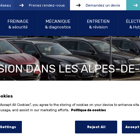
réseau
Prenez rendez-vous
Demandez un devis
FREINAGE
MÉCANIQUE
ENTRETIEN
ÉLECT
& sécurité
& diagnostics
& révision
& Hyb
SION DANS LES ALPES-D
ookies
“Accept All Cookies”, you agree to the storing of cookies on your device to enhance site
 usage, and assist in our marketing efforts.
Politique de cookies
 Settings
Reject All
Accept 
Année entre:
Kilo