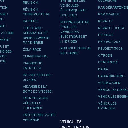
QUE
ENTRETIEN DES
OCCASIONS
RÉVISION
VÉHICULES
UTION
PAR DÉPARTEMEN
RÉVISION
ÉLECTRIQUES ET
GE /
CONSTRUCTEUR
PAR MARQUE
HYBRIDES
GE
BATTERIE
RENAULT
NOS PRESTATIONS
AGE
POUR LES
TOP GLASS :
RENAULT CLIO 4
VÉHICULES
 VITESSE
RÉPARATION ET
PEUGEOT
ÉLECTRIQUES ET
REMPLACEMENT
EMENT
HYBRIDES
PEUGEOT 208
PARE-BRISE
UE ET
NOS SOLUTIONS DE
PEUGEOT 3008
ÉCLAIRAGE
TIC DES
RECHARGE
CITROËN
S DE
CLIMATISATION
ION
CITROËN C3
DIAGNOSTIC
ENTRETIEN
DACIA
BALAIS D’ESSUIE-
DACIA SANDERO
GLACES
VOLSKWAGEN
VIDANGE DE LA
VÉHICULES DIESE
BOÎTE DE VITESSE
VÉHICULES ESSEN
ENTRETIEN DES
VÉHICULES
VÉHICULES
UTILITAIRES
HYBRIDES
ENTRETENEZ VOTRE
ANCIENNE
VÉHICULES
DE COLLECTION