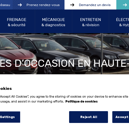
réseau
Prenez rendez-vous
Demandez un devis
FREINAGE
MÉCANIQUE
ENTRETIEN
ÉLECT
& sécurité
& diagnostics
& révision
& Hyb
ES D’OCCASION EN HAUTE
ookies
“Accept All Cookies”, you agree to the storing of cookies on your device to enhance site
 usage, and assist in our marketing efforts.
Politique de cookies
 Settings
Reject All
Accept 
Année entre:
Kilo