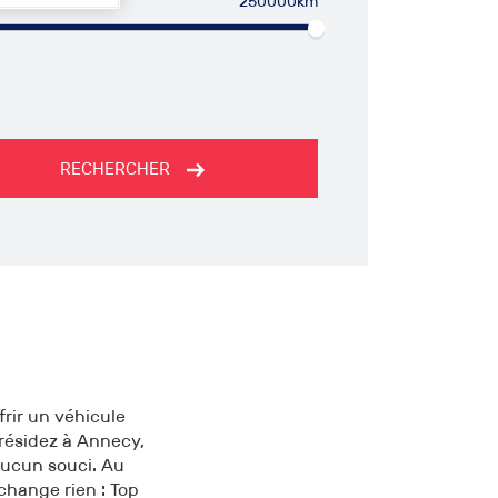
250000km
RECHERCHER
rir un véhicule
 résidez à Annecy,
aucun souci. Au
change rien : Top