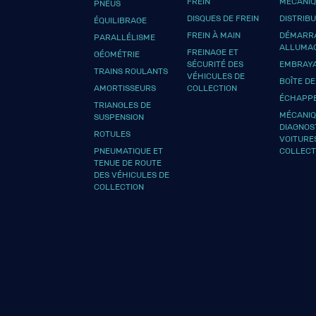
FREIN
MÉCANI
PNEUS
DISQUES DE FREIN
DISTRIB
ÉQUILIBRAGE
FREIN À MAIN
DÉMARRA
PARALLÉLISME
ALLUMA
FREINAGE ET
GÉOMÉTRIE
SÉCURITÉ DES
EMBRAY
TRAINS ROULANTS
VÉHICULES DE
BOÎTE DE
AMORTISSEURS
COLLECTION
ÉCHAPP
TRIANGLES DE
MÉCANIQ
SUSPENSION
DIAGNOS
ROTULES
VOITURE
PNEUMATIQUE ET
COLLECT
TENUE DE ROUTE
DES VÉHICULES DE
COLLECTION