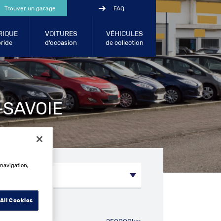
Trouver un garage
FAQ
RIQUE
VOITURES
VÉHICULES
ride
d’occasion
de collection
-SAVOIE
 navigation,
All Cookies
métrage entre: