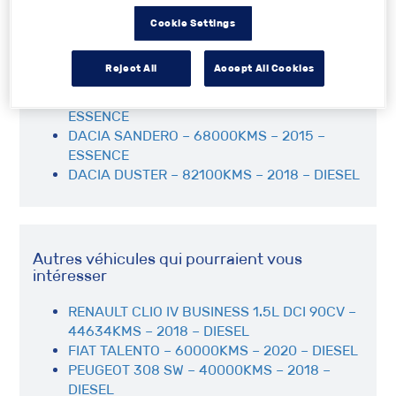
DACIA SANDERO STEPWAY 1.5L DCI 90 CH
Cookie Settings
FAP – 11600KMS – 2017 – DIESEL
DACIA SANDERO – 77100KMS – 2021 –
Reject All
Accept All Cookies
ESSENCE
DACIA SANDERO – 113200KMS – 2015 –
ESSENCE
DACIA SANDERO – 68000KMS – 2015 –
ESSENCE
DACIA DUSTER – 82100KMS – 2018 – DIESEL
Autres véhicules qui pourraient vous
intéresser
RENAULT CLIO IV BUSINESS 1.5L DCI 90CV –
44634KMS – 2018 – DIESEL
FIAT TALENTO – 60000KMS – 2020 – DIESEL
PEUGEOT 308 SW – 40000KMS – 2018 –
DIESEL