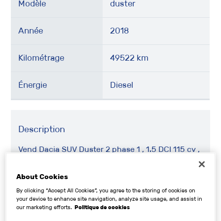
Modèle
duster
Année
2018
Kilométrage
49522 km
Énergie
Diesel
Description
Vend Dacia SUV Duster 2 phase 1 , 1.5 DCI 115 cv ,
diesel , boite manuelle , faible kilométrage
About Cookies
By clicking “Accept All Cookies”, you agree to the storing of cookies on
your device to enhance site navigation, analyze site usage, and assist in
Véhicules de la même marque qui pourraient
our marketing efforts.
Politique de cookies
vous intéresser