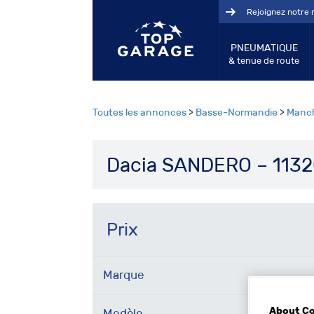
Rejoignez notre 
PNEUMATIQUE
& tenue de route
Toutes les annonces
>
Basse-Normandie
>
Manc
Dacia SANDERO – 1132
Prix
Marque
About C
Modèle