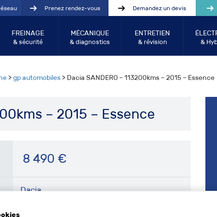
réseau
Prenez rendez-vous
Demandez un devis
FREINAGE
MÉCANIQUE
ENTRETIEN
ÉLECT
& sécurité
& diagnostics
& révision
& Hyb
he
>
gp automobiles
> Dacia SANDERO – 113200kms – 2015 – Essence
00kms – 2015 – Essence
8 490
€
Dacia
ookies
SANDERO