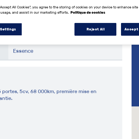
“Accept All Cookies”, you agree to the storing of cookies on your device to enhance site
 usage, and assist in our marketing efforts.
Politique de cookies
2015
 Settings
Reject All
Accept 
113200 km
Essence
 5 portes, 5cv, 68 000km, première mise en
antie.