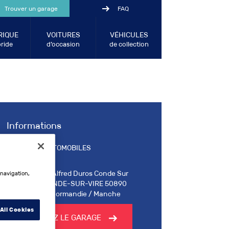
Trouver un garage
FAQ
RIQUE
VOITURES
VÉHICULES
ride
d’occasion
de collection
Informations
CSV AUTOMOBILES
30 Rue Alfred Duros Conde Sur
 navigation,
Vire, CONDE-SUR-VIRE 50890
Basse-Normandie / Manche
All Cookies
CONTACTEZ LE GARAGE