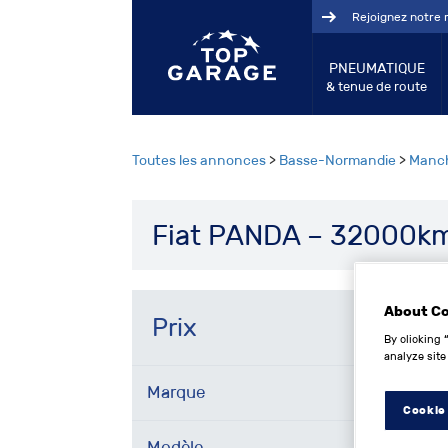
Rejoignez notre 
PNEUMATIQUE
& tenue de route
Toutes les annonces
>
Basse-Normandie
>
Manc
Fiat PANDA – 32000km
About C
Prix
By clicking 
analyze site
Marque
Cookie
Modèle