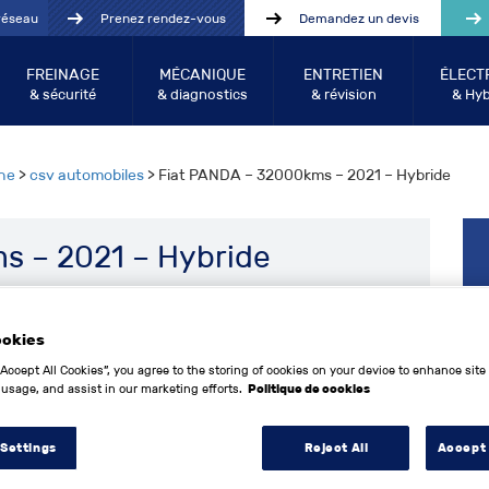
réseau
Prenez rendez-vous
Demandez un devis
FREINAGE
MÉCANIQUE
ENTRETIEN
ÉLECT
& sécurité
& diagnostics
& révision
& Hyb
he
>
csv automobiles
> Fiat PANDA – 32000kms – 2021 – Hybride
s – 2021 – Hybride
ookies
11 989
€
“Accept All Cookies”, you agree to the storing of cookies on your device to enhance site
 usage, and assist in our marketing efforts.
Politique de cookies
Fiat
 Settings
Reject All
Accept 
PANDA