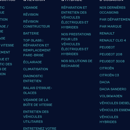
TIC
VIDANGE
RÉPARATION ET
NOS DERNIÈRES
QUE
ENTRETIEN DES
OCCASIONS
RÉVISION
VÉHICULES
UTION
PAR DÉPARTEMEN
RÉVISION
ÉLECTRIQUES ET
GE /
CONSTRUCTEUR
PAR MARQUE
HYBRIDES
GE
BATTERIE
RENAULT
NOS PRESTATIONS
AGE
POUR LES
TOP GLASS :
RENAULT CLIO 4
VÉHICULES
 VITESSE
RÉPARATION ET
PEUGEOT
ÉLECTRIQUES ET
REMPLACEMENT
EMENT
HYBRIDES
PEUGEOT 208
PARE-BRISE
UE ET
NOS SOLUTIONS DE
PEUGEOT 3008
ÉCLAIRAGE
TIC DES
RECHARGE
CITROËN
S DE
CLIMATISATION
ION
CITROËN C3
DIAGNOSTIC
ENTRETIEN
DACIA
BALAIS D’ESSUIE-
DACIA SANDERO
GLACES
VOLSKWAGEN
VIDANGE DE LA
VÉHICULES DIESE
BOÎTE DE VITESSE
VÉHICULES ESSEN
ENTRETIEN DES
VÉHICULES
VÉHICULES
UTILITAIRES
HYBRIDES
ENTRETENEZ VOTRE