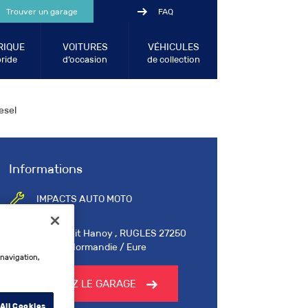
Trouver un garage
FAQ
RIQUE
VOITURES
VÉHICULES
ride
d’occasion
de collection
esel
Informations
IMPACTS AUTO MOTO
Za le Petit Hanoy , RUGLES 27250
Haute-Normandie / Eure
 navigation,
CONTACTEZ LE GARAGE
All Cookies