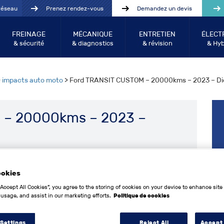
réseau
Prenez rendez-vous
Demandez un devis
FREINAGE
MÉCANIQUE
ENTRETIEN
ÉLECT
& sécurité
& diagnostics
& révision
& Hyb
>
impacts auto moto
> Ford TRANSIT CUSTOM – 20000kms – 2023 – Di
 – 20000kms – 2023 –
ookies
43 000
€
“Accept All Cookies”, you agree to the storing of cookies on your device to enhance site
 usage, and assist in our marketing efforts.
Politique de cookies
Ford
 Settings
Reject All
Accept 