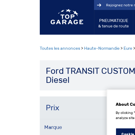
Rejoignez notre 
PNEUMATIQUE
& tenue de route
Toutes les annonces
>
Haute-Normandie
>
Eure
Ford TRANSIT CUSTOM
Diesel
About C
Prix
By clicking 
analyze site
Marque
Cookie