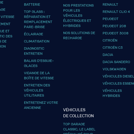
GE
BATTERIE
RENAULT
NOS PRESTATIONS
AGE
POUR LES
TOP GLASS :
RENAULT CLIO 4
VÉHICULES
 VITESSE
RÉPARATION ET
PEUGEOT
ÉLECTRIQUES ET
REMPLACEMENT
EMENT
HYBRIDES
PEUGEOT 208
PARE-BRISE
UE ET
NOS SOLUTIONS DE
PEUGEOT 3008
ÉCLAIRAGE
TIC DES
RECHARGE
CITROËN
S DE
CLIMATISATION
ION
CITROËN C3
DIAGNOSTIC
ENTRETIEN
DACIA
BALAIS D’ESSUIE-
DACIA SANDERO
GLACES
VOLSKWAGEN
VIDANGE DE LA
VÉHICULES DIESE
BOÎTE DE VITESSE
VÉHICULES ESSEN
ENTRETIEN DES
VÉHICULES
VÉHICULES
UTILITAIRES
HYBRIDES
ENTRETENEZ VOTRE
ANCIENNE
VÉHICULES
DE COLLECTION
TOP GARAGE
CLASSIC, LE LABEL