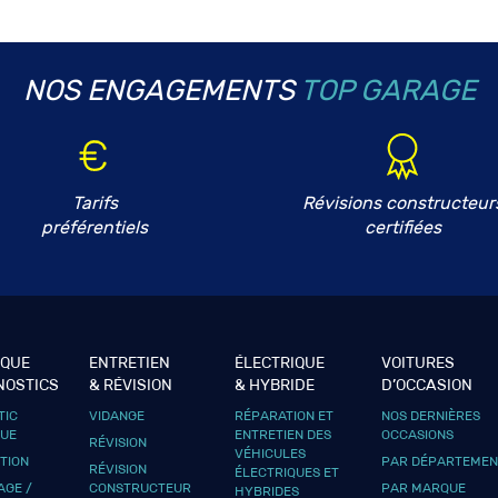
NOS ENGAGEMENTS
TOP GARAGE
Tarifs
Révisions constructeur
préférentiels
certifiées
IQUE
ENTRETIEN
ÉLECTRIQUE
VOITURES
NOSTICS
& RÉVISION
& HYBRIDE
D’OCCASION
TIC
VIDANGE
RÉPARATION ET
NOS DERNIÈRES
QUE
ENTRETIEN DES
OCCASIONS
RÉVISION
VÉHICULES
UTION
PAR DÉPARTEMEN
RÉVISION
ÉLECTRIQUES ET
GE /
CONSTRUCTEUR
PAR MARQUE
HYBRIDES