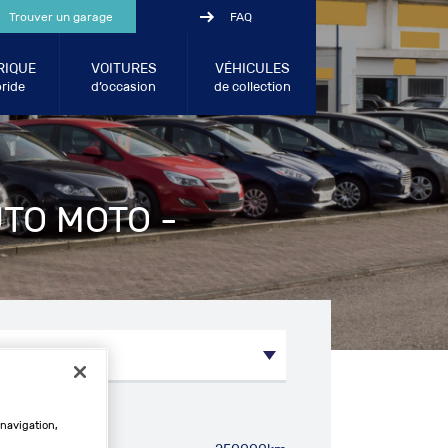
Trouver un garage
FAQ
RIQUE
VOITURES
VÉHICULES
ride
d’occasion
de collection
UTO MOTO -
métrage entre:
 navigation,