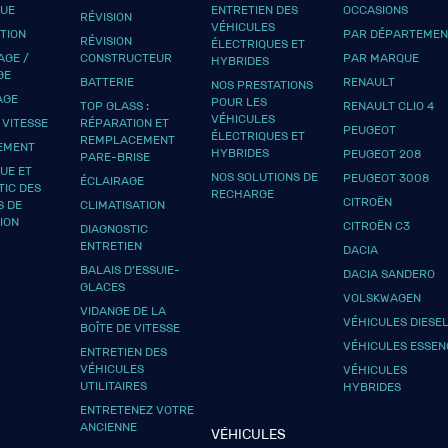
QUE
ENTRETIEN DES
OCCASIONS
RÉVISION
VÉHICULES
UTION
PAR DÉPARTEMEN
RÉVISION
ÉLECTRIQUES ET
GE /
CONSTRUCTEUR
PAR MARQUE
HYBRIDES
GE
BATTERIE
RENAULT
NOS PRESTATIONS
AGE
POUR LES
TOP GLASS :
RENAULT CLIO 4
VÉHICULES
 VITESSE
RÉPARATION ET
PEUGEOT
ÉLECTRIQUES ET
REMPLACEMENT
EMENT
HYBRIDES
PEUGEOT 208
PARE-BRISE
UE ET
NOS SOLUTIONS DE
PEUGEOT 3008
ÉCLAIRAGE
TIC DES
RECHARGE
CITROËN
S DE
CLIMATISATION
ION
CITROËN C3
DIAGNOSTIC
ENTRETIEN
DACIA
BALAIS D’ESSUIE-
DACIA SANDERO
GLACES
VOLSKWAGEN
VIDANGE DE LA
VÉHICULES DIESE
BOÎTE DE VITESSE
VÉHICULES ESSEN
ENTRETIEN DES
VÉHICULES
VÉHICULES
UTILITAIRES
HYBRIDES
ENTRETENEZ VOTRE
ANCIENNE
VÉHICULES