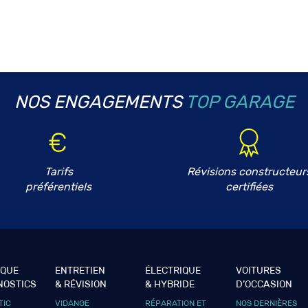
NOS ENGAGEMENTS
TOP GARAGE
Tarifs
Révisions constructeur
préférentiels
certifiées
IQUE
ENTRETIEN
ÉLECTRIQUE
VOITURES
NOSTICS
& RÉVISION
& HYBRIDE
D’OCCASION
TIC
VIDANGE
RÉPARATION ET
NOS DERNIÈRES