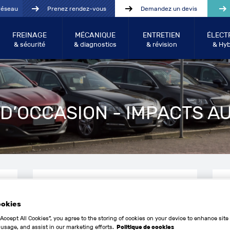
réseau
Prenez rendez-vous
Demandez un devis
FREINAGE
MÉCANIQUE
ENTRETIEN
ÉLECT
& sécurité
& diagnostics
& révision
& Hyb
D’OCCASION - IMPACTS A
ookies
Année entre:
Kilo
“Accept All Cookies”, you agree to the storing of cookies on your device to enhance site
 usage, and assist in our marketing efforts.
Politique de cookies