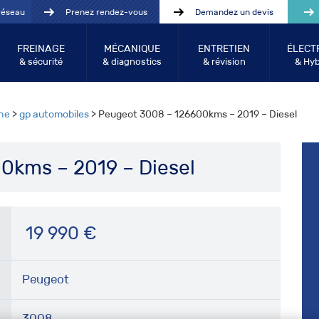
réseau
Prenez rendez-vous
Demandez un devis
FREINAGE
MÉCANIQUE
ENTRETIEN
ÉLECT
& sécurité
& diagnostics
& révision
& Hyb
he
>
gp automobiles
> Peugeot 3008 – 126600kms – 2019 – Diesel
0kms – 2019 – Diesel
19 990
€
Peugeot
3008