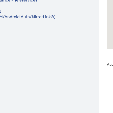
tance - Téléservices
t
yTM/Android Auto/MirrorLink®)
Aut