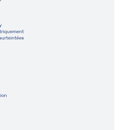
y
ctriquement
 surteintées
ion