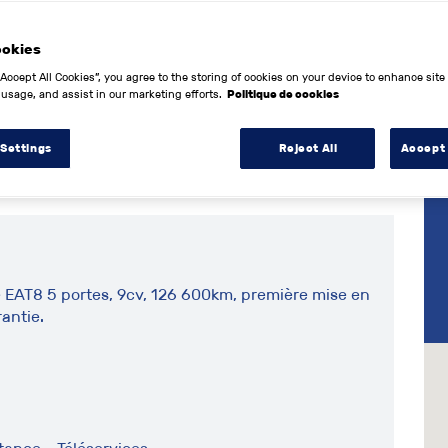
ookies
2019
“Accept All Cookies”, you agree to the storing of cookies on your device to enhance site
 usage, and assist in our marketing efforts.
Politique de cookies
126600 km
 Settings
Reject All
Accept 
Diesel
EAT8 5 portes, 9cv, 126 600km, première mise en
rantie.