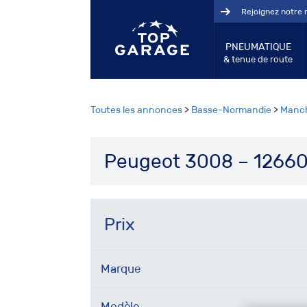
Rejoignez notre 
PNEUMATIQUE
& tenue de route
Toutes les annonces
>
Basse-Normandie
>
Manc
Peugeot 3008 – 12660
Prix
Marque
Modèle