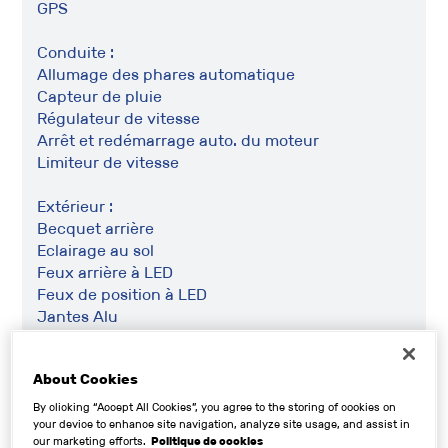
GPS
Conduite :
Allumage des phares automatique
Capteur de pluie
Régulateur de vitesse
Arrêt et redémarrage auto. du moteur
Limiteur de vitesse
Extérieur :
Becquet arrière
Eclairage au sol
Feux arrière à LED
Feux de position à LED
Jantes Alu
Radar de recul
Rétroviseurs électriques
About Cookies
Boucliers AV et AR couleur caisse
Essuie-glace arrière
By clicking “Accept All Cookies”, you agree to the storing of cookies on
your device to enhance site navigation, analyze site usage, and assist in
Feux de freinage d'urgence
our marketing efforts.
Politique de cookies