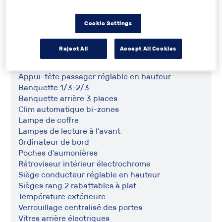
Phares halogènes
Rétroviseurs dégivrants
Vitres latérales arrière + lunette arrière,
Cookie Settings
surteintées
Reject All
Accept All Cookies
Intérieur :
Accoudoir central AV avec rangement
Appui-tête passager réglable en hauteur
Banquette 1/3-2/3
Banquette arrière 3 places
Clim automatique bi-zones
Lampe de coffre
Lampes de lecture à l'avant
Ordinateur de bord
Poches d'aumonières
Rétroviseur intérieur électrochrome
Siège conducteur réglable en hauteur
Sièges rang 2 rabattables à plat
Température extérieure
Verrouillage centralisé des portes
Vitres arrière électriques