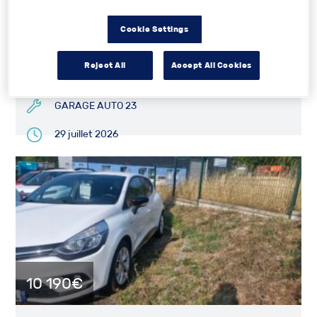
Citroen C3 aircross 1.6 hdi –
126000kms R...
Cookie Settings
Reject All
Accept All Cookies
3 Boulevard Belmont 23300 LA SOUTERRAINE
GARAGE AUTO 23
29 juillet 2026
10 190€