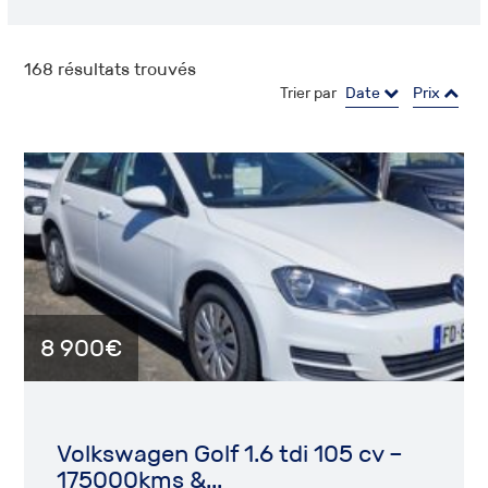
168
résultats trouvés
Trier par
Date
Prix
8 900€
Volkswagen Golf 1.6 tdi 105 cv –
175000kms &...