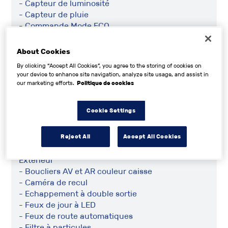
- Capteur de luminosité
- Capteur de pluie
- Commande Mode ECO
- Commande du comportement dynamique
- Démarrage sans clé
About Cookies
- Frein stationnement électrique
By clicking “Accept All Cookies”, you agree to the storing of cookies on
- Guidage pour manoeuvre de stationnement
your device to enhance site navigation, analyze site usage, and assist in
- Indicateur de limitation de vitesse
our marketing efforts.
Politique de cookies
- Limiteur de vitesse
- Régulateur de vitesse adaptatif
Cookie Settings
- Système d'accès sans clé
- Système de maintien du véhicule en côte
- Système de récupération énergie freinage
Reject All
Accept All Cookies
Extérieur
- Boucliers AV et AR couleur caisse
- Caméra de recul
- Echappement à double sortie
- Feux de jour à LED
- Feux de route automatiques
- Filtre à particules