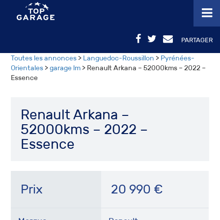
PARTAGER
Toutes les annonces
>
Languedoc-Roussillon
>
Pyrénées-
Orientales
>
garage lm
> Renault Arkana – 52000kms – 2022 –
Essence
Renault Arkana –
52000kms – 2022 –
Essence
Prix
20 990
€