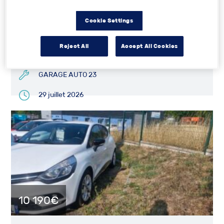
Citroen C3 aircross 1.6 hdi –
126000kms R...
Cookie Settings
Reject All
Accept All Cookies
3 Boulevard Belmont 23300 LA SOUTERRAINE
GARAGE AUTO 23
29 juillet 2026
10 190€