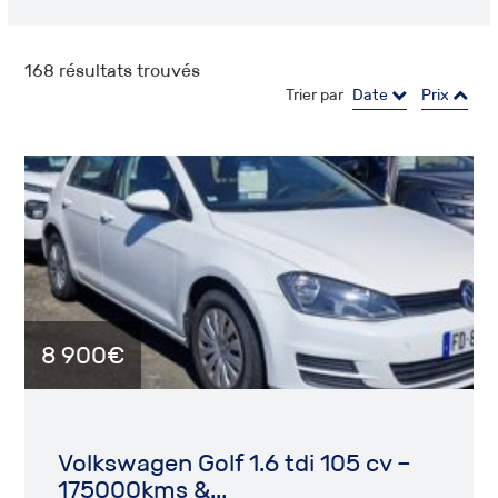
168
résultats trouvés
Trier par
Date
Prix
8 900€
Volkswagen Golf 1.6 tdi 105 cv –
175000kms &...