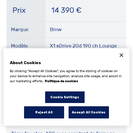
Prix
14 390
€
Marque
Bmw
Modèle
X1 sDrive 20d 190 ch Lounge
Année
2016
About Cookies
By clicking “Accept All Cookies”, you agree to the storing of cookies on
your device to enhance site navigation, analyze site usage, and assist in
Kilométrage
151000 km
our marketing efforts.
Politique de cookies
Énergie
Diesel
Cookie Settings
Reject All
Accept All Cookies
Description