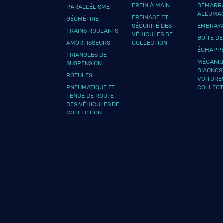
FREIN À MAIN
DÉMARRA
PARALLÉLISME
ALLUMA
FREINAGE ET
GÉOMÉTRIE
SÉCURITÉ DES
EMBRAY
TRAINS ROULANTS
VÉHICULES DE
BOÎTE DE
AMORTISSEURS
COLLECTION
ÉCHAPP
TRIANGLES DE
MÉCANIQ
SUSPENSION
DIAGNOS
ROTULES
VOITURE
PNEUMATIQUE ET
COLLECT
TENUE DE ROUTE
DES VÉHICULES DE
COLLECTION