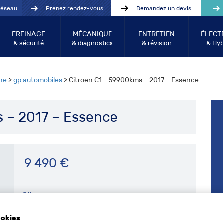
réseau
Prenez rendez-vous
Demandez un devis
FREINAGE
MÉCANIQUE
ENTRETIEN
ÉLECT
& sécurité
& diagnostics
& révision
& Hyb
he
>
gp automobiles
> Citroen C1 – 59900kms – 2017 – Essence
 – 2017 – Essence
9 490
€
Citroen
ookies
C1