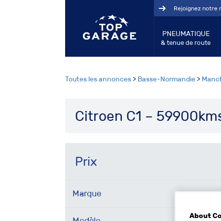
Rejoignez notre 
PNEUMATIQUE
& tenue de route
Toutes les annonces
>
Basse-Normandie
>
Manc
Citroen C1 – 59900kms
Prix
Marque
About C
Modèle