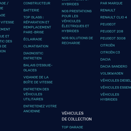
GE /
CONSTRUCTEUR
PAR MARQUE
HYBRIDES
GE
BATTERIE
RENAULT
NOS PRESTATIONS
AGE
POUR LES
TOP GLASS :
RENAULT CLIO 4
VÉHICULES
 VITESSE
RÉPARATION ET
PEUGEOT
ÉLECTRIQUES ET
REMPLACEMENT
EMENT
HYBRIDES
PEUGEOT 208
PARE-BRISE
UE ET
NOS SOLUTIONS DE
PEUGEOT 3008
ÉCLAIRAGE
TIC DES
RECHARGE
CITROËN
S DE
CLIMATISATION
ION
CITROËN C3
DIAGNOSTIC
ENTRETIEN
DACIA
BALAIS D’ESSUIE-
DACIA SANDERO
GLACES
VOLSKWAGEN
VIDANGE DE LA
VÉHICULES DIESE
BOÎTE DE VITESSE
VÉHICULES ESSEN
ENTRETIEN DES
VÉHICULES
VÉHICULES
UTILITAIRES
HYBRIDES
ENTRETENEZ VOTRE
ANCIENNE
VÉHICULES
DE COLLECTION
TOP GARAGE