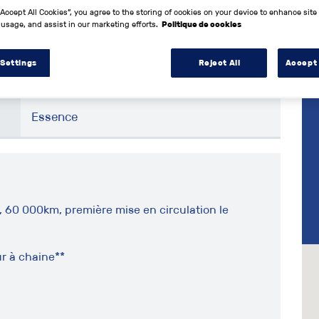
“Accept All Cookies”, you agree to the storing of cookies on your device to enhance site
 usage, and assist in our marketing efforts.
Politique de cookies
2017
 Settings
Reject All
Accept 
59900 km
Essence
v, 60 000km, première mise en circulation le
ur à chaine**