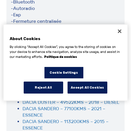
-Bluetooth
-Autoradio
-Esp
-Fermeture centralisée
-Vitres électriques
-Anti-brouillard
About Cookies
-Banquette arrière amovible
-Abs
By clicking “Accept All Cookies”, you agree to the storing of cookies on
your device to enhance site navigation, analyze site usage, and assist in
our marketing efforts.
Politique de cookies
Véhicules de la même marque qui pourraient
Cookie Settings
vous intéresser
Reject All
Accept All Cookies
DACIA SANDERO STEPWAY 1.5L DCI 90 CH
FAP – 11600KMS – 2017 – DIESEL
DACIA DUSTER – 49522KMS – 2018 – DIESEL
DACIA SANDERO – 77100KMS – 2021 –
ESSENCE
DACIA SANDERO – 113200KMS – 2015 –
ESSENCE