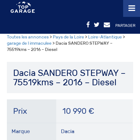
PARTAGER
Toutes les annonces
>
Pays de la Loire
>
Loire-Atlantique
>
garage de l immaculee
> Dacia SANDERO STEPWAY –
75519kms – 2016 – Diesel
Dacia SANDERO STEPWAY –
75519kms – 2016 – Diesel
Prix
10 990
€
Marque
Dacia