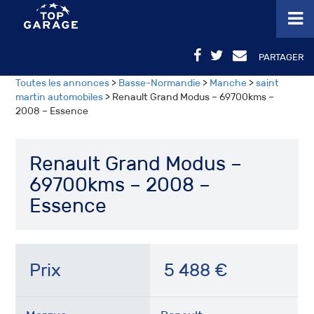
PARTAGER
Toutes les annonces
>
Basse-Normandie
>
Manche
>
saint
martin automobiles
> Renault Grand Modus – 69700kms –
2008 – Essence
Renault Grand Modus –
69700kms – 2008 –
Essence
Prix
5 488
€