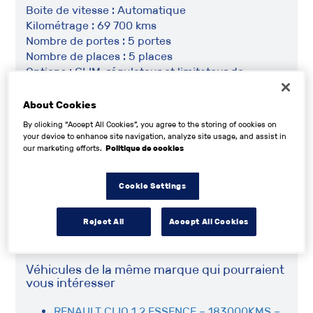
Boite de vitesse : Automatique
Kilométrage : 69 700 kms
Nombre de portes : 5 portes
Nombre de places : 5 places
Options : CLIM, régulateur et limitateur de
vitesses, volant multifonction, centralisation des
portes, autoradio CD, direction assistée, ABS,
About Cookies
vitres électrique, jantes alu, ect.......
By clicking “Accept All Cookies”, you agree to the storing of cookies on
Prix : 5 490 Euros TTC
your device to enhance site navigation, analyze site usage, and assist in
Véhicule révisé et garantie 3 mois
our marketing efforts.
Politique de cookies
Pour plus de renseignements vous pouvez me
joindre au 06.60.29.04.77 ou au 02.33.49.55.98 ou
Cookie Settings
sur
www.saintmartinautomobiles.fr
Reject All
Accept All Cookies
Véhicules de la même marque qui pourraient
vous intéresser
RENAULT CLIO 1.2 ESSENCE – 183000KMS –