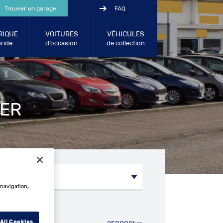
Trouver un garage
FAQ
RIQUE
VOITURES
VÉHICULES
ride
d’occasion
de collection
VER
 navigation,
métrage entre:
All Cookies