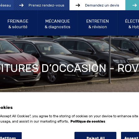
réseau
Prenez rendez-vous
Demandez un devis
FREINAGE
MÉCANIQUE
ENTRETIEN
ÉLECT
& sécurité
& diagnostics
& révision
& Hyb
ITURES D’OCCASION - RO
ookies
“Accept All Cookies”, you agree to the storing of cookies on your device to enhance site
 usage, and assist in our marketing efforts.
Politique de cookies
Année entre:
Kilo
 Settings
Reject All
Accept 