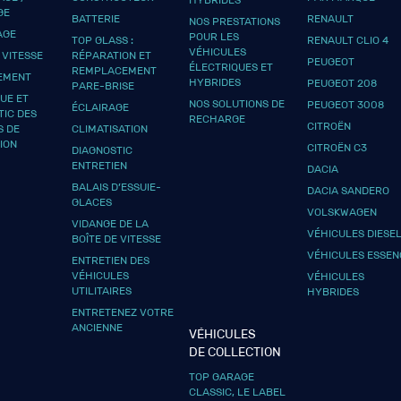
GE
BATTERIE
RENAULT
NOS PRESTATIONS
AGE
POUR LES
TOP GLASS :
RENAULT CLIO 4
VÉHICULES
 VITESSE
RÉPARATION ET
PEUGEOT
ÉLECTRIQUES ET
REMPLACEMENT
EMENT
HYBRIDES
PEUGEOT 208
PARE-BRISE
UE ET
NOS SOLUTIONS DE
PEUGEOT 3008
ÉCLAIRAGE
TIC DES
RECHARGE
CITROËN
S DE
CLIMATISATION
ION
CITROËN C3
DIAGNOSTIC
ENTRETIEN
DACIA
BALAIS D’ESSUIE-
DACIA SANDERO
GLACES
VOLSKWAGEN
VIDANGE DE LA
VÉHICULES DIESE
BOÎTE DE VITESSE
VÉHICULES ESSEN
ENTRETIEN DES
VÉHICULES
VÉHICULES
UTILITAIRES
HYBRIDES
ENTRETENEZ VOTRE
ANCIENNE
VÉHICULES
DE COLLECTION
TOP GARAGE
CLASSIC, LE LABEL