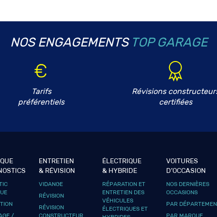
NOS ENGAGEMENTS
TOP GARAGE
Tarifs
Révisions constructeur
préférentiels
certifiées
IQUE
ENTRETIEN
ÉLECTRIQUE
VOITURES
NOSTICS
& RÉVISION
& HYBRIDE
D’OCCASION
TIC
VIDANGE
RÉPARATION ET
NOS DERNIÈRES
QUE
ENTRETIEN DES
OCCASIONS
RÉVISION
VÉHICULES
UTION
PAR DÉPARTEMEN
RÉVISION
ÉLECTRIQUES ET
GE /
CONSTRUCTEUR
PAR MARQUE
HYBRIDES