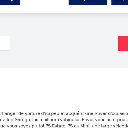
000€
1960
2026
0km
changer de voiture d’ici peu et acquérir une Rover d’occasio
ez Top Garage, les meilleurs véhicules Rover vous sont pré
Que vous soyez plutôt 75 Estate, 75 ou Mini, une large sélecti