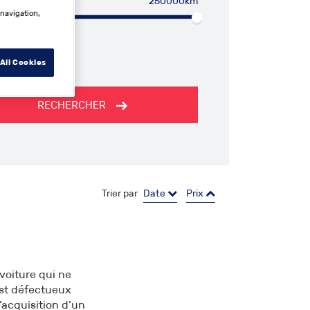
250000km
 navigation,
All Cookies
RECHERCHER
Trier par
Date
Prix
 voiture qui ne
est défectueux
l’acquisition d’un