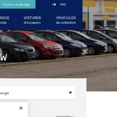
Trouver un garage
FAQ
RIQUE
VOITURES
VÉHICULES
ride
d’occasion
de collection
MW
métrage entre: