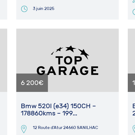
3 juin 2025
6 200€
Bmw 520I (e34) 150CH –
178860kms – 199...
12 Route d'Atur 24660 SANILHAC