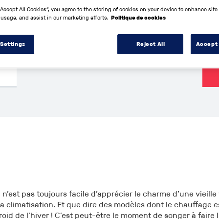
000€
1960
2026
0km
“Accept All Cookies”, you agree to the storing of cookies on your device to enhance site
 usage, and assist in our marketing efforts.
Politique de cookies
 Settings
Reject All
Accept 
il n’est pas toujours facile d’apprécier le charme d’une vieille
a climatisation. Et que dire des modèles dont le chauffage 
froid de l’hiver ! C’est peut-être le moment de songer à faire 