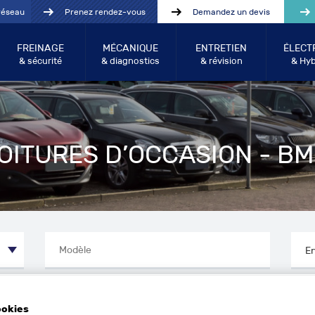
réseau
Prenez rendez-vous
Demandez un devis
FREINAGE
MÉCANIQUE
ENTRETIEN
ÉLECT
& sécurité
& diagnostics
& révision
& Hyb
OITURES D’OCCASION - B
Année entre:
Kilo
ookies