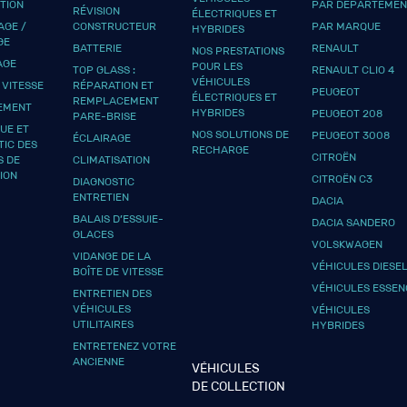
UTION
PAR DÉPARTEMEN
RÉVISION
ÉLECTRIQUES ET
GE /
CONSTRUCTEUR
PAR MARQUE
HYBRIDES
GE
BATTERIE
RENAULT
NOS PRESTATIONS
AGE
POUR LES
TOP GLASS :
RENAULT CLIO 4
VÉHICULES
 VITESSE
RÉPARATION ET
PEUGEOT
ÉLECTRIQUES ET
REMPLACEMENT
EMENT
HYBRIDES
PEUGEOT 208
PARE-BRISE
UE ET
NOS SOLUTIONS DE
PEUGEOT 3008
ÉCLAIRAGE
TIC DES
RECHARGE
CITROËN
S DE
CLIMATISATION
ION
CITROËN C3
DIAGNOSTIC
ENTRETIEN
DACIA
BALAIS D’ESSUIE-
DACIA SANDERO
GLACES
VOLSKWAGEN
VIDANGE DE LA
VÉHICULES DIESE
BOÎTE DE VITESSE
VÉHICULES ESSEN
ENTRETIEN DES
VÉHICULES
VÉHICULES
UTILITAIRES
HYBRIDES
ENTRETENEZ VOTRE
ANCIENNE
VÉHICULES
DE COLLECTION