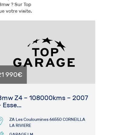
 Bmw ? Sur Top
e votre visite.
21 990€
Bmw Z4 – 108000kms – 2007
 Esse...
ZA Les Couloumines 66550 CORNEILLA
LA RIVIERE
GARAGE LM