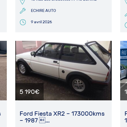
ECHIRE AUTO
9 avril 2026
5 190€
s
Ford Fiesta XR2 – 173000kms
– 1987 ...