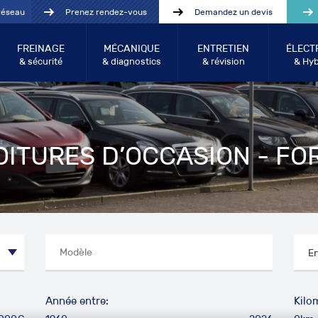
réseau
Prenez rendez-vous
Demandez un devis
FREINAGE
MÉCANIQUE
ENTRETIEN
ÉLECT
& sécurité
& diagnostics
& révision
& Hyb
OITURES D’OCCASION - FO
Année entre:
Kilo