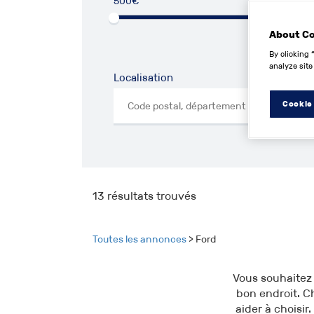
500€
50
About C
By clicking 
analyze site
Localisation
Cookie
13
résultats trouvés
Toutes les annonces
> Ford
Vous souhaitez 
bon endroit. C
aider à choisir