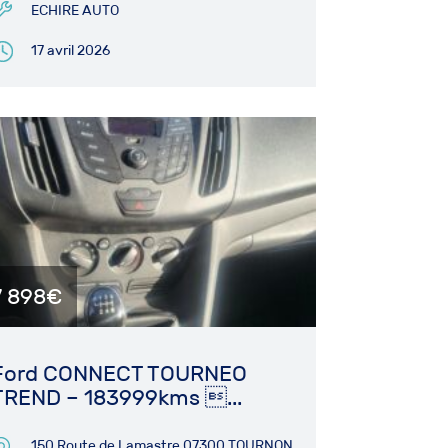
ECHIRE AUTO
17 avril 2026
7 898€
Ford CONNECT TOURNEO
TREND – 183999kms ...
150 Route de Lamastre 07300 TOURNON