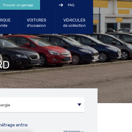
Trouver un garage
FAQ
RIQUE
VOITURES
VÉHICULES
ride
d’occasion
de collection
RD
métrage entre: