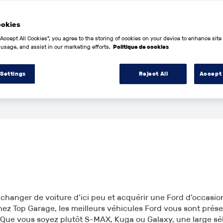
000€
1960
2026
0km
ookies
“Accept All Cookies”, you agree to the storing of cookies on your device to enhance site
 usage, and assist in our marketing efforts.
Politique de cookies
 Settings
Reject All
Accept 
changer de voiture d’ici peu et acquérir une Ford d’occasio
hez Top Garage, les meilleurs véhicules Ford vous sont prés
. Que vous soyez plutôt S-MAX, Kuga ou Galaxy, une large sél