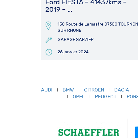
Ford FIESTA – 41437kms –
2019 – ...
150 Route de Lamastre 07300 TOURNO
SUR RHONE
GARAGE SARZIER
26 janvier 2024
AUDI
BMW
CITROEN
DACIA
OPEL
PEUGEOT
POR